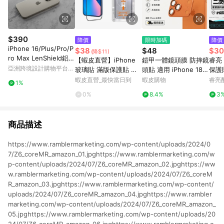
$390
降價
限時加碼
降價
iPhone 16/Plus/Pro/P
$38
$48
$30
(降$11)
ro Max LenShield鋁合
【蝦皮直營】iPhone
鎧甲一體鏡頭膜 防摔鏡
睿亮
金鏡頭保護貼
亞洲跨境設計購物平台
玻璃貼 滿版保護貼 無
頭貼 適用 iPhone 18 1
保護
Pinkoi
塵倉 12 13 14 15 16 17
7 16 15 14 pro Max pl
適用ip
蝦皮直營_最快當日到
蝦皮購物
睿亮
1%
i16 i17 Pro Max
us 手機攝像頭貼
15 1
0%
8.4%
3
x X
高透
商品描述
https://www.ramblermarketing.com/wp-content/uploads/2024/0
7/Z6_coreMR_amazon_01.jpghttps://www.ramblermarketing.com/w
p-content/uploads/2024/07/Z6_coreMR_amazon_02.jpghttps://ww
w.ramblermarketing.com/wp-content/uploads/2024/07/Z6_coreM
R_amazon_03.jpghttps://www.ramblermarketing.com/wp-content/
uploads/2024/07/Z6_coreMR_amazon_04.jpghttps://www.rambler
marketing.com/wp-content/uploads/2024/07/Z6_coreMR_amazon_
05.jpghttps://www.ramblermarketing.com/wp-content/uploads/20