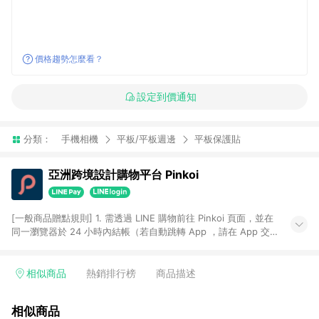
價格趨勢怎麼看？
設定到價通知
分類：
手機相機
平板/平板週邊
平板保護貼
亞洲跨境設計購物平台 Pinkoi
[一般商品贈點規則] 1. 需透過 LINE 購物前往 Pinkoi 頁面，並在
同一瀏覽器於 24 小時內結帳（若自動跳轉 App ，請在 App 交
易），才具點數回饋資格。 2. 點數回饋計算將扣除訂單金額中的
運費與金流手續費與手動輸入之優惠碼折扣。 3. LINE 購物點數
回饋訂單不得享有 Pinkoi 站方優惠，例如首購優惠，P coins，
相似商品
熱銷排行榜
商品描述
全站(不包含手動輸入之優惠碼)。 4. 透過 LINE 購物連結到
Pinkoi 以外之網站購買之商品不具贈點資格。 5. 取消訂單或退貨
相似商品
行為，不具贈點資格，部分退款不在此限。 6. APP 請更新至