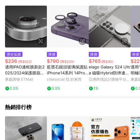
Android v4.6.0 / iOS v4.1.5 以上才具贈點資格。 7. 點數將於出
貨後 45 天後發送。 8. 群眾募資商品，禮物卡，開館保證金，補
運費，攤位費等不具贈點資格。 9. LINE 購物站上之商品規格、
顏色、價位、贈品如與 Pinkoi 商品資訊頁及購物車不符，以
Pinkoi 購物商品資訊頁及購物車標示為準。 10. 點數紅包使用規
則請以點數紅包活動說明為準。 11. 若於 LINE 購物前往 Pinkoi
頁面後才首次下載 Pinkoi APP 並完成訂單，不符合導購資格；承
上，首次下載 Pinkoi APP 後，需透過 LINE 購物前往 Pinkoi 頁
面，方享導購資格。
歷史低價
降價
降價
降價
$236
$790
$765
$22
(降$522)
(降$200)
(降$85)
適用IPAD邊框膜新款2
藍寶石鏡頭玻璃保護貼
elago Galaxy S24 Ultr
適用于
025/2024保護膜蘋果
iPhone14系列 14Pro/1
a 磁吸Hybrid防摔邊框
明極
貼膜IPADpro11/12.9寸
4ProMax炫彩
透明手機殼
5Ult
東森購物 ETMall
citiesocial 找 好東西
亞洲跨境設計購物平台
東森購
側邊膜air6/7/11寸/13
防指
Pinkoi
0.5%
0.5%
1%
0.
寸蘋果mini7/6保護邊
3U
框膜
熱銷排行榜