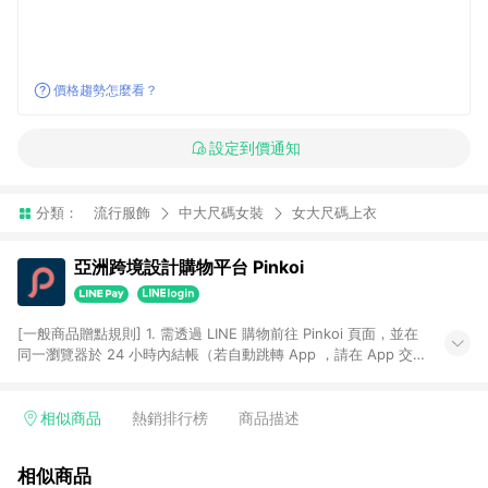
價格趨勢怎麼看？
設定到價通知
分類：
流行服飾
中大尺碼女裝
女大尺碼上衣
亞洲跨境設計購物平台 Pinkoi
[一般商品贈點規則] 1. 需透過 LINE 購物前往 Pinkoi 頁面，並在
同一瀏覽器於 24 小時內結帳（若自動跳轉 App ，請在 App 交
易），才具點數回饋資格。 2. 點數回饋計算將扣除訂單金額中的
運費與金流手續費與手動輸入之優惠碼折扣。 3. LINE 購物點數
回饋訂單不得享有 Pinkoi 站方優惠，例如首購優惠，P coins，
相似商品
熱銷排行榜
商品描述
全站(不包含手動輸入之優惠碼)。 4. 透過 LINE 購物連結到
Pinkoi 以外之網站購買之商品不具贈點資格。 5. 取消訂單或退貨
相似商品
行為，不具贈點資格，部分退款不在此限。 6. APP 請更新至