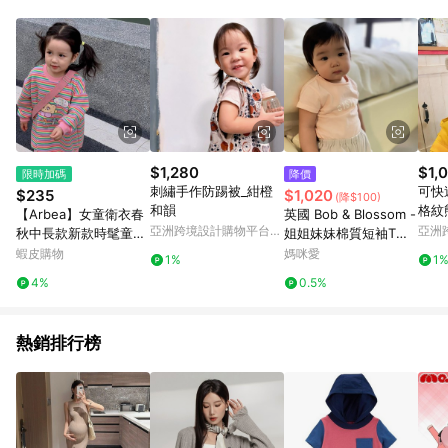
Android v4.6.0 / iOS v4.1.5 以上才具贈點資格。 7. 點數將於出
貨後 45 天後發送。 8. 群眾募資商品，禮物卡，開館保證金，補
運費，攤位費等不具贈點資格。 9. LINE 購物站上之商品規格、
顏色、價位、贈品如與 Pinkoi 商品資訊頁及購物車不符，以
Pinkoi 購物商品資訊頁及購物車標示為準。 10. 點數紅包使用規
則請以點數紅包活動說明為準。 11. 若於 LINE 購物前往 Pinkoi
頁面後才首次下載 Pinkoi APP 並完成訂單，不符合導購資格；承
上，首次下載 Pinkoi APP 後，需透過 LINE 購物前往 Pinkoi 頁
面，方享導購資格。
$1,280
$1,
限時加碼
降價
刺繡手作防踢被_紺橙
可快
$235
$1,020
(降$100)
和韻
格紋
【Arbea】女童衛衣春
英國 Bob & Blossom -
暖帽
亞洲跨境設計購物平台
亞洲
秋中長款新款時髦童裝
姐姐妹妹棉質短袖T恤-
Pinkoi
Pinko
兒童洋氣上衣女寶寶秋
粉色
蝦皮購物
媽咪愛
1%
1
裝【C727】
4%
0.5%
熱銷排行榜