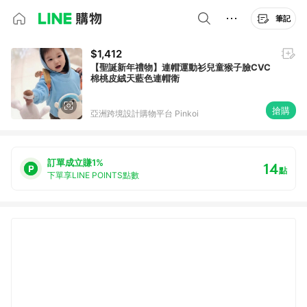
筆記
$1,412
【聖誕新年禮物】連帽運動衫兒童猴子臉CVC
棉桃皮絨天藍色連帽衛
搶購
亞洲跨境設計購物平台 Pinkoi
訂單成立賺1%
14
點
下單享LINE POINTS點數