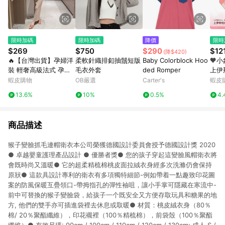
限時加碼
限時加碼
降價
限時
$269
$750
$290
$12
(降$420)
🔥【台灣出貨】孕婦洋
柔軟針織排釦抽鬚短版
Baby Colorblock Hoo
🧡
裝 輕奢高級法式 孕婦
毛衣外套
ded Romper
上伊
連衣裙 夏季新款 氣質
15
蝦皮購物
OB嚴選
Carter's
蝦皮
修身 潮媽遮肉 精緻針
瓶挂
13.6%
10%
0.5%
4.
織長裙 修身孕婦長裙
物
無袖薄款裙
商品描述
猴子變臉抓毛連帽衛衣本公司榮獲德國設計委員會授予德國設計獎 2020
● 卓越嬰童護理產品設計 ● 優勝者獎● 您的孩子穿起這變臉風帽衛衣將
會既時尚又溫暖● 它的超柔精梳棉桃皮面拉絨衣身經多次洗滌仍會保持
原狀● 這款具設計專利的衛衣有多項獨特細節-例如帶着一點趣致印花圖
案的防風保暖互疊領口-帶拇指孔的彈性袖咀，讓小手掌可隱藏在寒流中-
前中可替換的猴子變臉袋，給孩子一个既安全又方便存取玩具和糖果的地
方, 他們的雙手亦可插進袋裡去休息或取暖● 材質：桃皮絨衣身（80％
棉/ 20％聚酯纖維），印花襯裡（100％精梳棉），前袋殼（100％聚酯