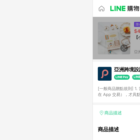
降
$
【
亞洲
亞洲跨境設計
[一般商品贈點規則] 1.
在 App 交易），才
扣。 3. LINE 購物
碼)。 4. 透過 LIN
格，部分退款不在此限。 6. 
商品描述
後發送。 8. 群眾募
顏色、價位、贈品如與 P
商品描述
使用規則請以點數紅包活動說
符合導購資格；承上，首次下