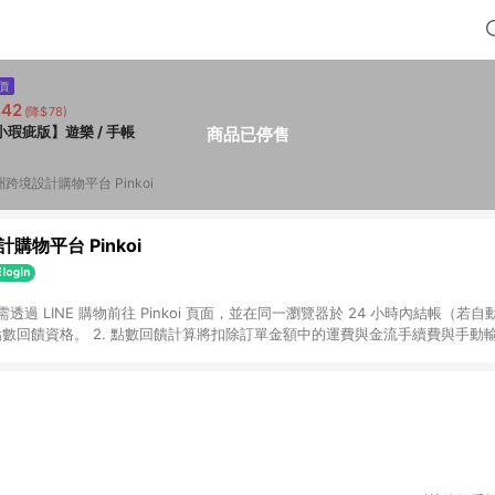
價
442
(降$78)
小瑕疵版】遊樂 / 手帳
商品已停售
跨境設計購物平台 Pinkoi
購物平台 Pinkoi
 需透過 LINE 購物前往 Pinkoi 頁面，並在同一瀏覽器於 24 小時內結帳（若自
具點數回饋資格。 2. 點數回饋計算將扣除訂單金額中的運費與金流手續費與手動
點數回饋訂單不得享有 Pinkoi 站方優惠，例如首購優惠，P coins，全站(不包含
E 購物連結到 Pinkoi 以外之網站購買之商品不具贈點資格。 5. 取消訂單或退貨
APP 請更新至Android v4.6.0 / iOS v4.1.5 以上才具贈點資格。 7. 點
資商品，禮物卡，開館保證金，補運費，攤位費等不具贈點資格。 9. LINE 購物
inkoi 商品資訊頁及購物車不符，以 Pinkoi 購物商品資訊頁及購物車標示為準。
明為準。 11. 若於 LINE 購物前往 Pinkoi 頁面後才首次下載 Pinkoi A
載 Pinkoi APP 後，需透過 LINE 購物前往 Pinkoi 頁面，方享導購資格