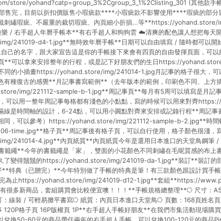
i.com/store/yohand?catp=group_3%2Cgroup_3_1%2Clisting_301 
全部售完，目前以折扣價販售小瑕疵款****小瑕疵款不影響使用****瑕疵的部
疵、不嚴重的裁切瑕疵、內頁細小折損...等**https://yohand.store/img/
jpg**遊樂 / 右手超人年曆手帳本**有右手超人和狗狗雲 ☁️清爽的配色讓人想把
store/img/241019-d4-1.jpg**無時效年曆手帳**日期可以自由填寫 / 隨時都
上自己的名字，跟大家宣告這是你的手帳接下來會有四頁的自由發揮頁面，可以
可以拿來安排整年的行程，或是記下好朋友們的生日https://yohand.store/img/
小插畫https://yohand.store/img/241014-1.jpg月記事的格子
色有種復古的感覺**月記事書寫範例**（去年版本的範例，印刷色不同、上方
nd.store/img/221112-sample-b-1.jpg**周記事頁**每月有5周可以填
月，可以用一整年周記事每格都有淺色的小點點，寫的時候可以用來對齊https://yohan
事的分隔線是時間軸的設計，6-24點，可以用小圓點對齊來安排或記錄行程**周記
參考）https://yohand.store/img/221112-sample-b-2.jpg**時間
mg/211206-time.jpg**格子頁**周記事後有格子頁，可以自行使用，格子顏色
store/img/241014-4.jpg**內頁紙質**內頁紙質今年是選用日本進口的天堂鳥鋼筆 
*書籤繩**今年的書籤繩是「家」，雙面的小花顏色不同刺繡在毛呢質感的布上
鬚鬚的https://yohand.store/img/241019-da-1.jpg**裝訂*
平**特典（已贈完）**今年特別做了手帳的特典是筆！有三款顏色跟設計買手帳
ps://yohand.store/img/241019-d12-1.jpg**套組**https://www.pin
邊有很多新商品，套組購買會比較便宜噢！！！**手帳規格總整理**⭔ 尺寸：A5大小 
裝訂：線裝 / 可輕易攤平書寫⭔ 紙質：內頁日本進口天堂鳥⭔ 頁數：168頁姓名頁 
記事 120P格子頁 16P版權頁 1P**右手超人手帳好朋友**在我們市集活動現
換50-60元的商品帶任兩年的右手超人手帳，可以兌換100-120元的商品Pin