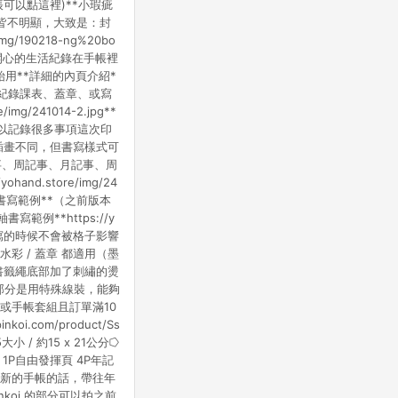
(其他款手帳可以點這裡)**小瑕疵
分皆不明顯，大致是：封
190218-ng%20bo
每天開心的生活紀錄在手帳裡
可以開始用**詳細的內頁介紹*
紀錄課表、蓋章、或寫
241014-2.jpg**
很大，可以記錄很多事項這次印
插畫不同，但書寫樣式可
寫是月記事、周記事、月記事、周
d.store/img/24
事書寫範例**（之前版本
軸書寫範例**https://y
很淺，寫的時候不會被格子影響
/ 水彩 / 蓋章 都適用（墨
書籤繩底部加了刺繡的燙
*裝訂的部分是用特殊線裝，能夠
或手帳套組且訂單滿10
koi.com/product/Ss
/ 約15 x 21公分⭔
1P自由發揮頁 4P年記
場購買新的手帳的話，帶往年
koi 的部分可以拍之前