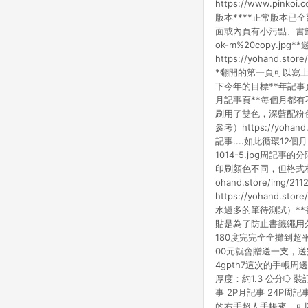
https://www.pinko
版本****正常版本已
面或內頁有小污點、書籤刺繡瑕
ok-m%20copy.
https://yohand.
*翻開的第一頁可以寫
下今年的目標**年記事頁**
月記事頁**每個月都有不同的
刷用了雙色，深藍配粉
參考）https://yoha
記事....如此循環12個
1014-5.jpg周記
印刷顏色不同，但格式相同，可以
ohand.store/i
https://yohand.
水過多的筆待測試）*
貼是為了防止書籤繩用久了變得
180度完完全全攤到超
00元就會贈送一支，送完為止htt
4gpth7這次的手帳周
厚度：約1.3 公分⭔ 
事 2P月記事 24P周
的右手超人手帳來，可以兌