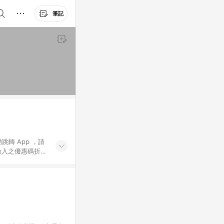
筆記
動跳轉 App ，請
輸入之優惠碼折
手動輸入之優惠
行為，不具贈點資
數將於出貨後 45 天
站上之商品規格、
 10. 點數紅包
PP 並完成訂單，不
。