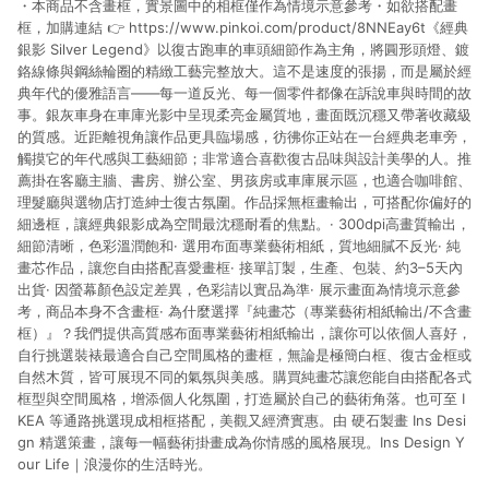
・本商品不含畫框，實景圖中的相框僅作為情境示意參考・如欲搭配畫
貨後 45 天後發送。 8. 群眾募資商品，禮物卡，開館保證金，補
運費，攤位費等不具贈點資格。 9. LINE 購物站上之商品規格、
框，加購連結 👉 https://www.pinkoi.com/product/8NNEay6t《經典
顏色、價位、贈品如與 Pinkoi 商品資訊頁及購物車不符，以
銀影 Silver Legend》以復古跑車的車頭細節作為主角，將圓形頭燈、鍍
Pinkoi 購物商品資訊頁及購物車標示為準。 10. 點數紅包使用規
鉻線條與鋼絲輪圈的精緻工藝完整放大。這不是速度的張揚，而是屬於經
則請以點數紅包活動說明為準。 11. 若於 LINE 購物前往 Pinkoi
典年代的優雅語言——每一道反光、每一個零件都像在訴說車與時間的故
頁面後才首次下載 Pinkoi APP 並完成訂單，不符合導購資格；承
事。銀灰車身在車庫光影中呈現柔亮金屬質地，畫面既沉穩又帶著收藏級
上，首次下載 Pinkoi APP 後，需透過 LINE 購物前往 Pinkoi 頁
的質感。近距離視角讓作品更具臨場感，彷彿你正站在一台經典老車旁，
面，方享導購資格。
觸摸它的年代感與工藝細節；非常適合喜歡復古品味與設計美學的人。推
薦掛在客廳主牆、書房、辦公室、男孩房或車庫展示區，也適合咖啡館、
理髮廳與選物店打造紳士復古氛圍。作品採無框畫輸出，可搭配你偏好的
細邊框，讓經典銀影成為空間最沈穩耐看的焦點。· 300dpi高畫質輸出，
細節清晰，色彩溫潤飽和· 選用布面專業藝術相紙，質地細膩不反光· 純
畫芯作品，讓您自由搭配喜愛畫框· 接單訂製，生產、包裝、約3–5天內
出貨· 因螢幕顏色設定差異，色彩請以實品為準· 展示畫面為情境示意參
考，商品本身不含畫框· 為什麼選擇『純畫芯（專業藝術相紙輸出/不含畫
框）』？我們提供高質感布面專業藝術相紙輸出，讓你可以依個人喜好，
自行挑選裝裱最適合自己空間風格的畫框，無論是極簡白框、復古金框或
自然木質，皆可展現不同的氣氛與美感。購買純畫芯讓您能自由搭配各式
框型與空間風格，增添個人化氛圍，打造屬於自己的藝術角落。也可至 I
KEA 等通路挑選現成相框搭配，美觀又經濟實惠。由 硬石製畫 Ins Desi
gn 精選策畫，讓每一幅藝術掛畫成為你情感的風格展現。Ins Design Y
our Life｜浪漫你的生活時光。