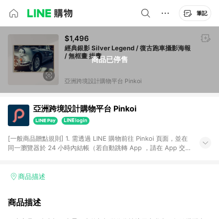
筆記
$1,496
經典銀影 Silver Legend / 復古跑車攝影海報
/ 無框畫 掛畫
商品已停售
亞洲跨境設計購物平台 Pinkoi
亞洲跨境設計購物平台 Pinkoi
[一般商品贈點規則] 1. 需透過 LINE 購物前往 Pinkoi 頁面，並在
同一瀏覽器於 24 小時內結帳（若自動跳轉 App ，請在 App 交
易），才具點數回饋資格。 2. 點數回饋計算將扣除訂單金額中的
運費與金流手續費與手動輸入之優惠碼折扣。 3. LINE 購物點數
回饋訂單不得享有 Pinkoi 站方優惠，例如首購優惠，P coins，
商品描述
全站(不包含手動輸入之優惠碼)。 4. 透過 LINE 購物連結到
Pinkoi 以外之網站購買之商品不具贈點資格。 5. 取消訂單或退貨
商品描述
行為，不具贈點資格，部分退款不在此限。 6. APP 請更新至
Android v4.6.0 / iOS v4.1.5 以上才具贈點資格。 7. 點數將於出