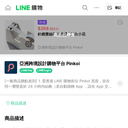
筆記
降價
$268
(降$4)
針織蕾絲和紙膠帶 | 奶白小花
商品已停售
亞洲跨境設計購物平台 Pinkoi
亞洲跨境設計購物平台 Pinkoi
[一般商品贈點規則] 1. 需透過 LINE 購物前往 Pinkoi 頁面，並在
同一瀏覽器於 24 小時內結帳（若自動跳轉 App ，請在 App 交
易），才具點數回饋資格。 2. 點數回饋計算將扣除訂單金額中的
運費與金流手續費與手動輸入之優惠碼折扣。 3. LINE 購物點數
回饋訂單不得享有 Pinkoi 站方優惠，例如首購優惠，P coins，
商品描述
全站(不包含手動輸入之優惠碼)。 4. 透過 LINE 購物連結到
Pinkoi 以外之網站購買之商品不具贈點資格。 5. 取消訂單或退貨
商品描述
行為，不具贈點資格，部分退款不在此限。 6. APP 請更新至
Android v4.6.0 / iOS v4.1.5 以上才具贈點資格。 7. 點數將於出