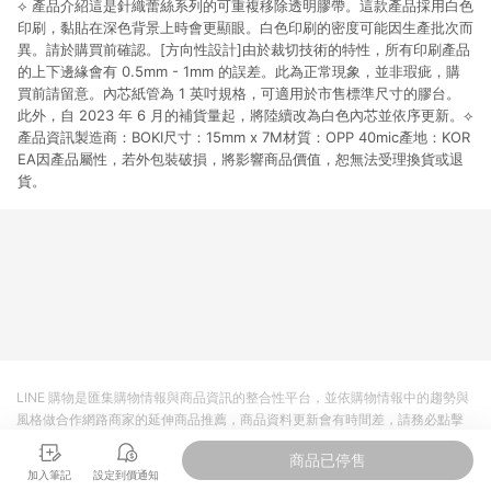
⟡ 產品介紹這是針織蕾絲系列的可重複移除透明膠帶。這款產品採用白色
貨後 45 天後發送。 8. 群眾募資商品，禮物卡，開館保證金，補
運費，攤位費等不具贈點資格。 9. LINE 購物站上之商品規格、
印刷，黏貼在深色背景上時會更顯眼。白色印刷的密度可能因生產批次而
顏色、價位、贈品如與 Pinkoi 商品資訊頁及購物車不符，以
異。請於購買前確認。[方向性設計]由於裁切技術的特性，所有印刷產品
Pinkoi 購物商品資訊頁及購物車標示為準。 10. 點數紅包使用規
的上下邊緣會有 0.5mm - 1mm 的誤差。此為正常現象，並非瑕疵，購
則請以點數紅包活動說明為準。 11. 若於 LINE 購物前往 Pinkoi
買前請留意。內芯紙管為 1 英吋規格，可適用於市售標準尺寸的膠台。
頁面後才首次下載 Pinkoi APP 並完成訂單，不符合導購資格；承
此外，自 2023 年 6 月的補貨量起，將陸續改為白色內芯並依序更新。⟡
上，首次下載 Pinkoi APP 後，需透過 LINE 購物前往 Pinkoi 頁
產品資訊製造商：BOKI尺寸：15mm x 7M材質：OPP 40mic產地：KOR
面，方享導購資格。
EA因產品屬性，若外包裝破損，將影響商品價值，恕無法受理換貨或退
貨。
LINE 購物是匯集購物情報與商品資訊的整合性平台，並依購物情報中的趨勢與
風格做合作網路商家的延伸商品推薦，商品資料更新會有時間差，請務必點擊
商品至各合作網路商家，確認現售價與購物條件，一切資訊以合作廠商網頁為
商品已停售
準。
加入筆記
設定到價通知