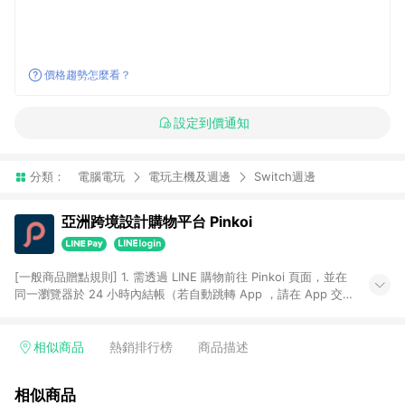
價格趨勢怎麼看？
設定到價通知
分類：
電腦電玩
電玩主機及週邊
Switch週邊
亞洲跨境設計購物平台 Pinkoi
[一般商品贈點規則] 1. 需透過 LINE 購物前往 Pinkoi 頁面，並在
同一瀏覽器於 24 小時內結帳（若自動跳轉 App ，請在 App 交
易），才具點數回饋資格。 2. 點數回饋計算將扣除訂單金額中的
運費與金流手續費與手動輸入之優惠碼折扣。 3. LINE 購物點數
回饋訂單不得享有 Pinkoi 站方優惠，例如首購優惠，P coins，
相似商品
熱銷排行榜
商品描述
全站(不包含手動輸入之優惠碼)。 4. 透過 LINE 購物連結到
Pinkoi 以外之網站購買之商品不具贈點資格。 5. 取消訂單或退貨
相似商品
行為，不具贈點資格，部分退款不在此限。 6. APP 請更新至