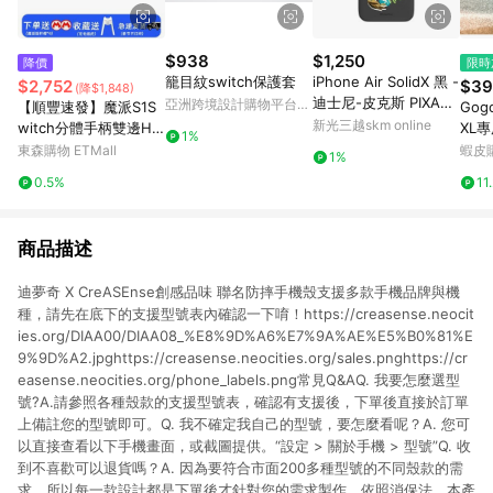
$938
$1,250
降價
限時
籠目紋switch保護套
iPhone Air SolidX 黑 -
$2,752
$39
(降$1,848)
迪士尼-皮克斯 PIXAR -
亞洲跨境設計購物平台
【順豐速發】魔派S1S
Gogo
海底總動員-激起水花
Pinkoi
新光三越skm online
witch分體手柄雙邊HD
XL
1%
震動joycon手柄體感液
東森購物 ETMall
蝦皮
1%
態硅膠NFC藍牙任天堂
0.5%
11
ns手柄馬里奧塞爾達
商品描述
迪夢奇 X CreASEnse創感品味 聯名防摔手機殼支援多款手機品牌與機
種，請先在底下的支援型號表內確認一下唷！https://creasense.neocit
ies.org/DIAA00/DIAA08_%E8%9D%A6%E7%9A%AE%E5%B0%81%E
9%9D%A2.jpghttps://creasense.neocities.org/sales.pnghttps://cr
easense.neocities.org/phone_labels.png常見Q&AQ. 我要怎麼選型
號?A.請參照各種殼款的支援型號表，確認有支援後，下單後直接於訂單
上備註您的型號即可。Q. 我不確定我自己的型號，要怎麼看呢？A. 您可
以直接查看以下手機畫面，或截圖提供。“設定 > 關於手機 > 型號”Q. 收
到不喜歡可以退貨嗎？A. 因為要符合市面200多種型號的不同殼款的需
求，所以每一款設計都是下單後才針對您的需求製作，依照消保法，本產