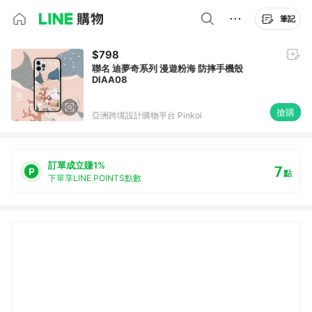
筆記
$798
聯名 迪夢奇系列 漫遊粉海 防摔手機殼
DIAA08
搶購
亞洲跨境設計購物平台 Pinkoi
訂單成立賺1%
7
點
下單享LINE POINTS點數