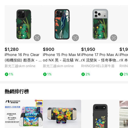
Android v4.6.0 / iOS v4.1.5 以上才具贈點資格。 7. 點數將於出
貨後 45 天後發送。 8. 群眾募資商品，禮物卡，開館保證金，補
運費，攤位費等不具贈點資格。 9. LINE 購物站上之商品規格、
顏色、價位、贈品如與 Pinkoi 商品資訊頁及購物車不符，以
Pinkoi 購物商品資訊頁及購物車標示為準。 10. 點數紅包使用規
則請以點數紅包活動說明為準。 11. 若於 LINE 購物前往 Pinkoi
頁面後才首次下載 Pinkoi APP 並完成訂單，不符合導購資格；承
上，首次下載 Pinkoi APP 後，需透過 LINE 購物前往 Pinkoi 頁
面，方享導購資格。
$1,280
$900
$1,950
$1,
iPhone 16 Pro Clear
iPhone 15 Pro Max M
iPhone 17 Pro Max Ai
iPho
(相機按鈕) 酷墨灰 - 怪
od NX 黑 - 花生騷 Wa
rX 流變灰 - 怪奇事物
rX 
奇事物所 Incrediville -
sangShow - 2020熱
所 Incrediville - 草食
所 In
新光三越skm online
新光三越skm online
RHINOSHIELD犀牛盾
RHI
草食系所長
島月桃
系所長
系所
1%
1%
2%
2
熱銷排行榜