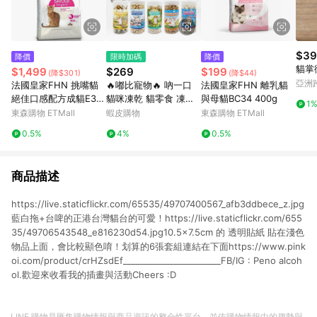
$39
降價
限時加碼
降價
貓掌
$1,499
$269
$199
(降$301)
(降$44)
亞洲
法國皇家FHN 挑嘴貓
🔥嘟比寵物🔥 吶一口
法國皇家FHN 離乳貓
Pinko
絕佳口感配方成貓E35
貓咪凍乾 貓零食 凍乾
與母貓BC34 400g
1
4KG
零食 鮭魚 鱈魚 柳葉魚
東森購物 ETMall
蝦皮購物
東森購物 ETMall
0.5%
4%
0.5%
商品描述
https://live.staticflickr.com/65535/49707400567_afb3ddbece_z.jpg
藍白拖+台啤的正港台灣貓台的可愛！https://live.staticflickr.com/655
35/49706543548_e816230d54.jpg10.5x7.5cm 的 透明貼紙 貼在淺色
物品上面，會比較顯色唷！划算的6張套組連結在下面https://www.pink
oi.com/product/crHZsdEf_______________________FB/IG : Peno alcoh
ol.歡迎來收看我的插畫與活動Cheers :D
LINE 購物是匯集購物情報與商品資訊的整合性平台，並依購物情報中的趨勢與