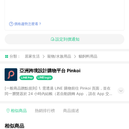
價格趨勢怎麼看？
設定到價通知
分類：
居家生活
寵物/水族用品
貓飼料用品
亞洲跨境設計購物平台 Pinkoi
[一般商品贈點規則] 1. 需透過 LINE 購物前往 Pinkoi 頁面，並在
同一瀏覽器於 24 小時內結帳（若自動跳轉 App ，請在 App 交
易），才具點數回饋資格。 2. 點數回饋計算將扣除訂單金額中的
運費與金流手續費與手動輸入之優惠碼折扣。 3. LINE 購物點數
回饋訂單不得享有 Pinkoi 站方優惠，例如首購優惠，P coins，
相似商品
熱銷排行榜
商品描述
全站(不包含手動輸入之優惠碼)。 4. 透過 LINE 購物連結到
Pinkoi 以外之網站購買之商品不具贈點資格。 5. 取消訂單或退貨
相似商品
行為，不具贈點資格，部分退款不在此限。 6. APP 請更新至