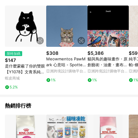
Android v4.6.0 / iOS v4.1.5 以上才具贈點資格。 7. 點數將於出
貨後 45 天後發送。 8. 群眾募資商品，禮物卡，開館保證金，補
運費，攤位費等不具贈點資格。 9. LINE 購物站上之商品規格、
顏色、價位、贈品如與 Pinkoi 商品資訊頁及購物車不符，以
Pinkoi 購物商品資訊頁及購物車標示為準。 10. 點數紅包使用規
則請以點數紅包活動說明為準。 11. 若於 LINE 購物前往 Pinkoi
頁面後才首次下載 Pinkoi APP 並完成訂單，不符合導購資格；承
上，首次下載 Pinkoi APP 後，需透過 LINE 購物前往 Pinkoi 頁
面，方享導購資格。
$308
$5,386
$59
限時加碼
Meowmentos PawM
貓與鳥的趣味畫作・原
純手
$147
ark 心意咭 - Spotted
創藝術・油畫・畫布油
帕-
是什麼蒙蔽了你的雙眼
Tabby Cat (粉紅色) #
畫 30x30 公分
貓
亞洲跨境設計購物平台
亞洲跨境設計購物平台
亞洲
【Y1078】文青系純棉
8
Pinkoi
Pinkoi
Pinko
MIT 情侶裝 短袖T恤 台
蝦皮商城
1%
1%
1
灣製造 快速出貨
5.2%
熱銷排行榜