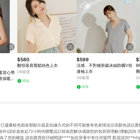
$580
$599
$
翻領落肩寬鬆純色上衣
涼感．不對稱剪裁冰絲防曬V領
B
連袖上衣
圈
OB嚴選
暖背心帶
OB嚴選
Q
搭保暖內
10%
10%
張圖片已儘量較色因各類顯示器及拍攝方式的不同可能會有色差情況出現顏色請以實
差除外)請於簽收起72小時內聯繫設計師為您解決感謝您的包容與理解/禮貌諮詢 理
您的權益 請在購買前仔細閱讀****如在穿著中有任何疑問 歡迎諮詢**https://img