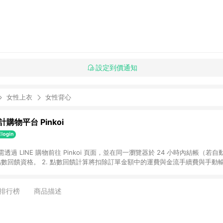
設定到價通知
女性上衣
女性背心
購物平台 Pinkoi
 需透過 LINE 購物前往 Pinkoi 頁面，並在同一瀏覽器於 24 小時內結帳（若自
具點數回饋資格。 2. 點數回饋計算將扣除訂單金額中的運費與金流手續費與手動
點數回饋訂單不得享有 Pinkoi 站方優惠，例如首購優惠，P coins，全站(不包含
E 購物連結到 Pinkoi 以外之網站購買之商品不具贈點資格。 5. 取消訂單或退貨
APP 請更新至Android v4.6.0 / iOS v4.1.5 以上才具贈點資格。 7. 點
排行榜
商品描述
資商品，禮物卡，開館保證金，補運費，攤位費等不具贈點資格。 9. LINE 購物
inkoi 商品資訊頁及購物車不符，以 Pinkoi 購物商品資訊頁及購物車標示為準。
明為準。 11. 若於 LINE 購物前往 Pinkoi 頁面後才首次下載 Pinkoi A