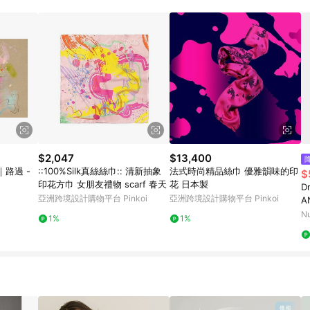
載 Pinkoi APP 後，需透過 LINE 購物前往 Pinkoi 頁面，方享導購資格
$2,047
$13,400
｜路過 -
::100%Silk真絲絲巾:: 清新抽象
法式時尚精品絲巾 優雅韻味的印
$
印花方巾 女朋友禮物 scarf 春天
花 日本製
Dr
亞洲跨境設計購物平台 Pinkoi
亞洲跨境設計購物平台 Pinkoi
A
M
N
1%
1%