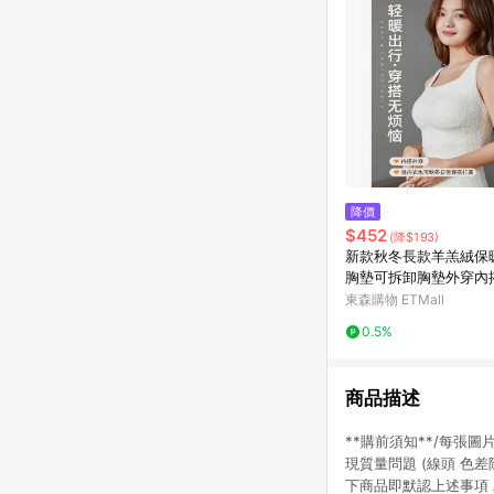
降價
$452
(降$193)
新款秋冬長款羊羔絨保
胸墊可拆卸胸墊外穿內
衣女
東森購物 ETMall
0.5%
商品描述
**購前須知**/每
現質量問題 (線頭 色
下商品即默認上述事項 為了