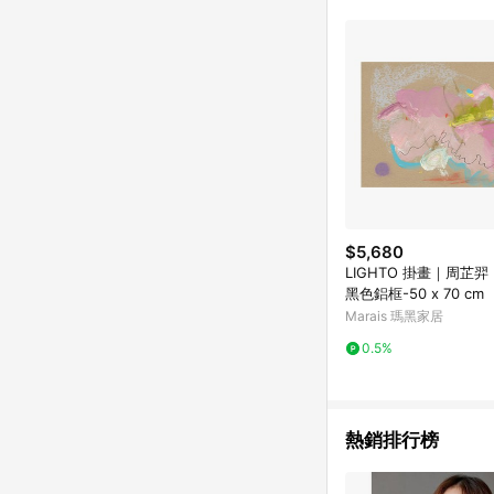
符合導購資格；承上，首次下
$5,680
LIGHTO 掛畫｜周芷羿
黑色鋁框-50 x 70 cm
Marais 瑪黑家居
0.5%
熱銷排行榜