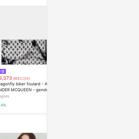
。
$137,300
$19,313
降價
Maisondada｜JAPANESE ABS
花藍色曼陀羅
5,373
(降$5,374)
TRACTIONS N1 地毯壁毯居家生
家居裝飾象徵
agonfly biker foulard - ALEX
活
Marais 瑪黑家居
亞洲跨境設計購物
NDER MCQUEEN - gender_
an
ugnes
0.5%
1%
4%