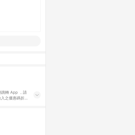
動跳轉 App ，請
輸入之優惠碼折
手動輸入之優惠
行為，不具贈點資
數將於出貨後 45 天
站上之商品規格、
 10. 點數紅包
PP 並完成訂單，不