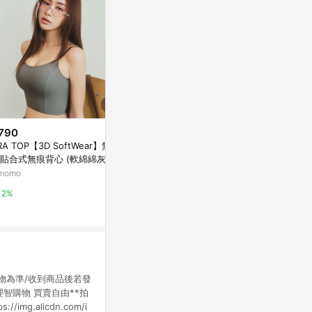
790
$980
$550
RA TOP【3D SoftWear】無鋼
[ Ananas自訂款] 斜肩抽繩短版
拋袖不易皺圓
貼合式無痕背心 ​(軟綿綿灰)
上衣
OB嚴選
momo
新光三越skm online
10%
2%
1%
物為準/收到商品後若發
智購物 買賣自由**拍
.alicdn.com/i