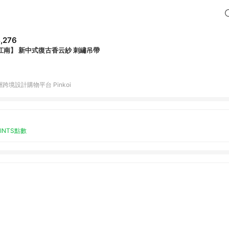
,276
江南】 新中式復古香云紗 刺繡吊帶
跨境設計購物平台 Pinkoi
OINTS點數