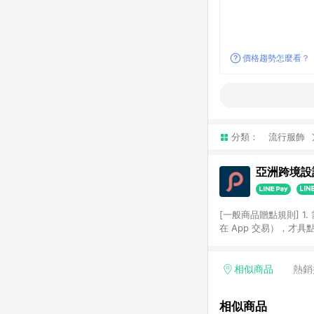
價格趨勢怎麼看？
分類：
流行服飾
亞洲跨境設計
[一般商品贈點規則] 1.
在 App 交易），才
扣。 3. LINE 購物
碼)。 4. 透過 LIN
格，部分退款不在此限。 6. 
相似商品
熱銷
後發送。 8. 群眾募
顏色、價位、贈品如與 P
相似商品
使用規則請以點數紅包活動說