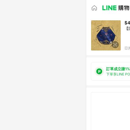
$4
【
亞洲
訂單成立賺1%
下單享LINE P