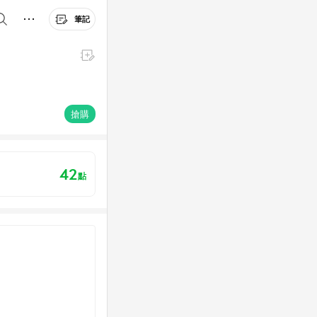
筆記
搶購
42
點