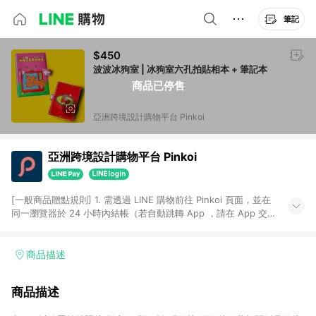
筆記
$450
波波冰狗室 | 冰狗室六孔拍貼相本 + 筆記本
商品已停售
亞洲跨境設計購物平台 Pinkoi
亞洲跨境設計購物平台 Pinkoi
[一般商品贈點規則] 1. 需透過 LINE 購物前往 Pinkoi 頁面，並在
同一瀏覽器於 24 小時內結帳（若自動跳轉 App ，請在 App 交
易），才具點數回饋資格。 2. 點數回饋計算將扣除訂單金額中的
運費與金流手續費與手動輸入之優惠碼折扣。 3. LINE 購物點數
回饋訂單不得享有 Pinkoi 站方優惠，例如首購優惠，P coins，
商品描述
全站(不包含手動輸入之優惠碼)。 4. 透過 LINE 購物連結到
Pinkoi 以外之網站購買之商品不具贈點資格。 5. 取消訂單或退貨
商品描述
行為，不具贈點資格，部分退款不在此限。 6. APP 請更新至
Android v4.6.0 / iOS v4.1.5 以上才具贈點資格。 7. 點數將於出