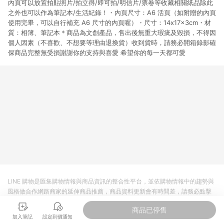
內頁可以放置拍貼照片/拍立得/即可拍/明信片/票卷等收藏相關紙品除此
貨後 45 天後發送。 8. 群眾募資商品，禮物卡，開館保證金，補
運費，攤位費等不具贈點資格。 9. LINE 購物站上之商品規格、
之外也可以作為筆記本/生活紀錄！・內頁尺寸：A6 活頁（如附贈的內頁
顏色、價位、贈品如與 Pinkoi 商品資訊頁及購物車不符，以
使用完畢，可以自行補充 A6 尺寸的內頁喔）・尺寸：14x17x3cm・材
Pinkoi 購物商品資訊頁及購物車標示為準。 10. 點數紅包使用規
質：相簿、筆記本＊商品為文創產品，售出後無重大瑕疵及毀損，不得因
則請以點數紅包活動說明為準。 11. 若於 LINE 購物前往 Pinkoi
個人因素（不喜歡、不想要等理由退換貨）收到貨時，請務必開箱錄影確
頁面後才首次下載 Pinkoi APP 並完成訂單，不符合導購資格；承
保商品完整無受損謝謝你的支持與喜愛 希望你的每一天都可愛
上，首次下載 Pinkoi APP 後，需透過 LINE 購物前往 Pinkoi 頁
面，方享導購資格。
LINE 購物是匯集購物情報與商品資訊的整合性平台，並依購物情報中的趨勢與
風格做合作網路商家的延伸商品推薦，商品資料更新會有時間差，請務必點擊
商品至各合作網路商家，確認現售價與購物條件，一切資訊以合作廠商網頁為
商品已停售
準。
加入筆記
設定到價通知