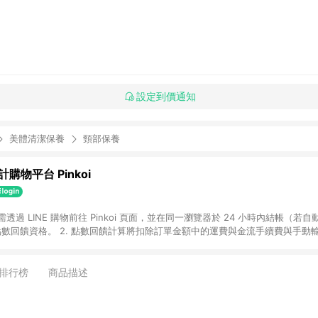
設定到價通知
美體清潔保養
頸部保養
購物平台 Pinkoi
 需透過 LINE 購物前往 Pinkoi 頁面，並在同一瀏覽器於 24 小時內結帳（若自
具點數回饋資格。 2. 點數回饋計算將扣除訂單金額中的運費與金流手續費與手動
點數回饋訂單不得享有 Pinkoi 站方優惠，例如首購優惠，P coins，全站(不包含
E 購物連結到 Pinkoi 以外之網站購買之商品不具贈點資格。 5. 取消訂單或退貨
APP 請更新至Android v4.6.0 / iOS v4.1.5 以上才具贈點資格。 7. 點
排行榜
商品描述
資商品，禮物卡，開館保證金，補運費，攤位費等不具贈點資格。 9. LINE 購物
inkoi 商品資訊頁及購物車不符，以 Pinkoi 購物商品資訊頁及購物車標示為準。
明為準。 11. 若於 LINE 購物前往 Pinkoi 頁面後才首次下載 Pinkoi A