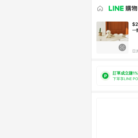
$2
一
亞洲
訂單成立賺1%
下單享LINE P