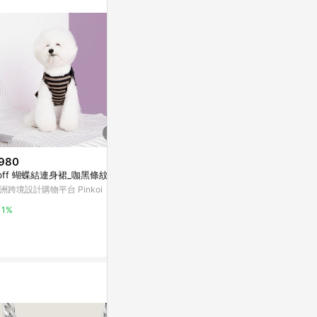
。
980
$2,200
$2,680
bff 蝴蝶結連身裙_咖黑條紋
PET 寵物金項鍊圈
客製寵物羊毛
列 客製化
洲跨境設計購物平台 Pinkoi
亞洲跨境設計購物平台 Pinkoi
亞洲跨境設計購物
1%
1%
1%