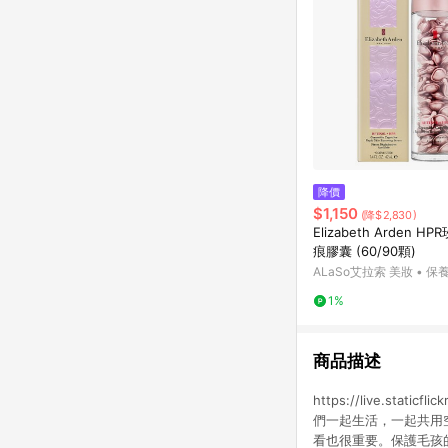
降價
$1,150
(降$2,830)
Elizabeth Arden H
痕膠囊 (60/90顆)
ALaSo艾拉索 美妝 • 保養
1%
商品描述
https://live.sta
們一起生活，一起共用
看也很重要。保護毛孩的頸椎，