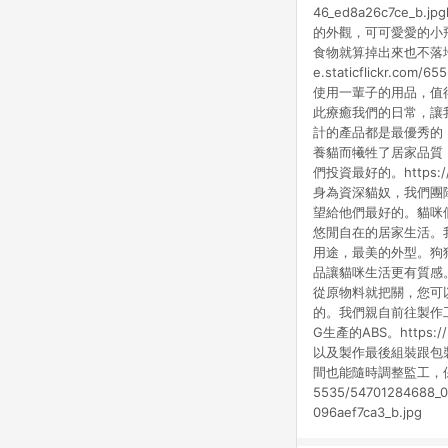
46_ed8a26c7ce_b.jp
的外觀，可可愛愛的小飛碟造型。h
食物就算掉出來也不落地，更衛生健康
e.staticflickr.
使用一輩子的用品，值得我們投資最
此療癒我們的日常，讓
計的產品都是最優秀的，也要是最美
養貓而犧牲了居家品質
們投資最好的。https://l
身為資深貓奴，我們團
望給他們最好的。貓咪
悠閒自在的居家生活。
用途，最美的外型。狗狗也可以使用
品讓貓咪生活更有質感
從原物料就把關，您可以
的。我們親自前往製作
G生產的ABS。https://
以及製作最後組裝跟包
間也能隨時調整監工，保證產
5535/54701284688_
096aef7ca3_b.jpg