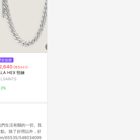
$300
歷史低價
降價
最強肩頸按摩術：整頓呼吸與自
2,640
$499
(降$440)
(降$481
律神經
LLA HEX 頸鍊
RASTO RK
Yahoo購物中心
掛手持風扇
LLSAINTS
震旦通訊
0%
2%
5%
一切，就是與我們生活有關的一切。我
一點。除了好用以外，好
65535/548034099