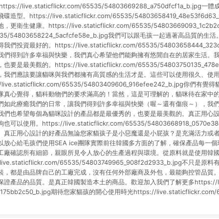
ghttps://live.staticflickr.com/65535/54803669288_a750dfcf1a_
ttps://live.staticflickr.com/65535/54803658419_48e53f6
。https://live.staticflickr.com/65535/54803669093_1c2b2c58f4
com/65535/54803658224_5acfcfe58e_b.jpg我們可以跟毛孩一起過著高
好的。https://live.staticflickr.com/65535/54803658444_323
我們得到許多幸福與快樂，我們真心希望他們能夠擁有悠閒自在的居家生活。
觀的。https://live.staticflickr.com/65535/54803750135_478
，我們應該要讓貓咪與我們都擁有高質感的生活才是。這些可以使用很久、使
ive.staticflickr.com/65535/54803409606_916efee242_b.jp
隊真心覺得，貓科動物們的要求滿高的！當然，這是可理解的，貓咪待在家中
們如此療癒我們的日常，讓我們得到許多幸福與快樂（喔～還有傷痕～），我
我們也希望每個為貓咪設計的產品都是最優秀的，也要是最美觀的。真正用心
。https://live.staticflickr.com/65535/54803668918_0570e
。真正用心設計的好產品無論您家貓孩子是小惡魔還是小屁孩？是充滿活力或
放心給毛孩們使用SEA ice團隊實際前往韓國多方面的了解，確保產品每一
工廠確認所有細節，親眼所見令人放心的生產過程與環境。從原料就是使用韓國
live.staticflickr.com/65535/54803749965_908f2d2933_b.jp
裝，都是由品牌自己的工廠完成，沒有任何外部廠商及外包，最能夠控管品質
品的品質。是真正韓國製造本土的商品。歡迎加入我們了解更多https://live.stati
0175bb2c50_b.jpg期待您家貓孩的開心使用時光https://live.staticflickr.com/