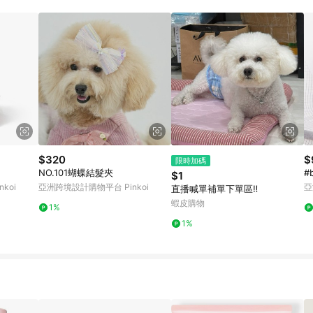
載 Pinkoi APP 後，需透過 LINE 購物前往 Pinkoi 頁面，方享導購資格
$320
$
限時加碼
NO.101蝴蝶結髮夾
#
$1
koi
亞洲跨境設計購物平台 Pinkoi
亞
直播喊單補單下單區‼️
蝦皮購物
1%
1%