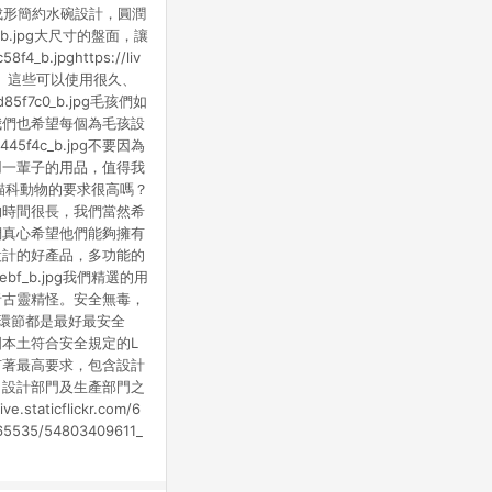
b.jpg一體成形簡約水碗設計，圓潤
d63_b.jpg大尺寸的盤面，讓
_b.jpghttps://liv
品質的生活。這些可以使用很久、
d85f7c0_b.jpg毛孩們如
我們也希望每個為毛孩設
e445f4c_b.jpg不要因為
用一輩子的用品，值得我
g你們有覺得貓科動物的要求很高嗎？
的時間很長，我們當然希
們真心希望他們能夠擁有
設計的好產品，多功能的
38ebf_b.jpg我們精選的用
者古靈精怪。安全無毒，
個環節都是最好最安全
本土符合安全規定的L
g不只是原料有著最高要求，包含設計
。設計部門及生產部門之
cflickr.com/6
65535/54803409611_