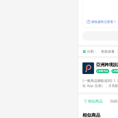
價格趨勢怎麼看？
分類：
美妝保養
亞洲跨境設計
[一般商品贈點規則] 1.
在 App 交易），才
扣。 3. LINE 購物
碼)。 4. 透過 LIN
格，部分退款不在此限。 6. 
相似商品
熱銷
後發送。 8. 群眾募
顏色、價位、贈品如與 P
相似商品
使用規則請以點數紅包活動說