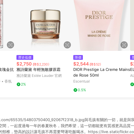
歷史低價
降價
$2,750
$2,544
$
(降$2,230)
(降$52)
PR玫瑰金抗
雅詩蘭黛 年輕無敵膠原霜
DIOR Prestige La Creme Mains
E
de Rose 50ml
雅詩蘭黛 Estée Lauder 官網
A
 • 香氛
Escentual
2%
0.5%
ticflickr.com/65535/54803750400_92067f2318_b.jpg與毛孩有關的
空間，一起度過每一年的春夏秋冬，我們希望，這一切都能更有質感更高品質
墊高的設計讓毛孩不再需要彎著吃飯喝水。https://live.staticflickr.com/