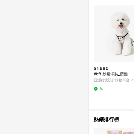
符合導購資格；承上，首次下
$1,680
#bff 紗裙洋裝_藍點
亞洲跨境設計購物平台 Pin
1%
熱銷排行榜