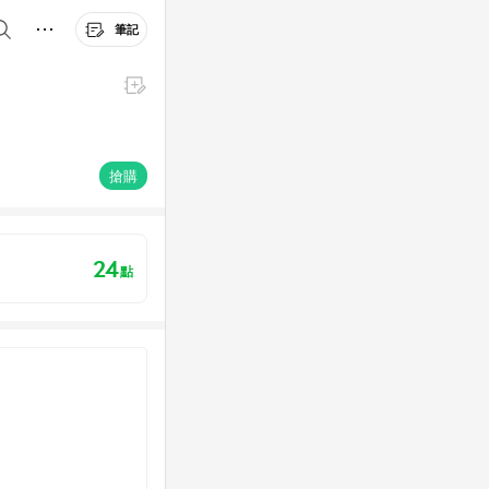
筆記
搶購
24
點