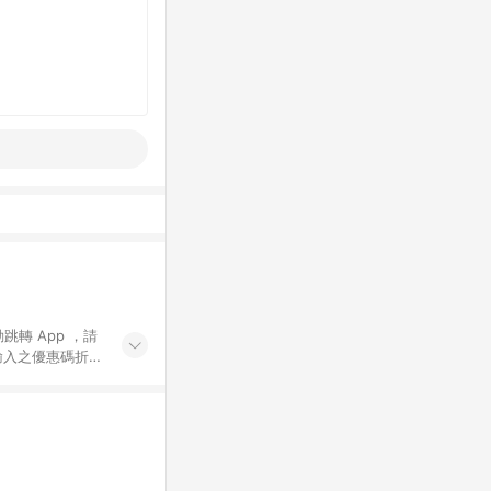
動跳轉 App ，請
輸入之優惠碼折
手動輸入之優惠
行為，不具贈點資
數將於出貨後 45 天
站上之商品規格、
 10. 點數紅包
PP 並完成訂單，不