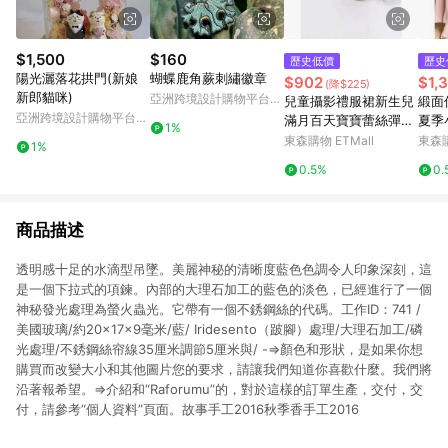
$1,500
$160
歷史低價
歷史
陽光灑落花拱門(新娘
蝴蝶鹿角蕨刺繡徽章
$902
$1,
(降$225)
新郎貓咪)
亞洲跨境設計購物平台
兒童攝影禮服裙新生兒
緞面
Pinkoi
亞洲跨境設計購物平台
滿月百天寶寶蕾絲彈力
夏季
1%
Pinkoi
禮服套裝影樓攝影道具
裙女
東森購物 ETMall
東森購
1%
袍
0.5%
0.
商品描述
透明感十足的水滴型吊墜。美麗神秘的清晰度藍色色調令人印象深刻，這
是一個下拉式的項鍊。內部的大理石加工的藍色的淡色，已經進行了一個
神秘發光處理為螢火蟲光。它帶有一個不銹鋼絲的代碼。工作ID：741 /
美國玻璃/約20×17×9毫米/藍/ Iridesento（跛腳）處理/大理石加工/磷
光處理/不銹鋼絲帘線35厘米調節5厘米與/ -⇒顏色和形狀，是如果你想
購買而改變大小和其他圖片您的要求，請讓我們知道你喜歡什麼。我們將
沿著報希望。⇒介紹和“Raforumu”的，對於這樣的訂單生產，交付，交
付，請參考“個人資料”頁面。故事手工2016秋季香手工2016