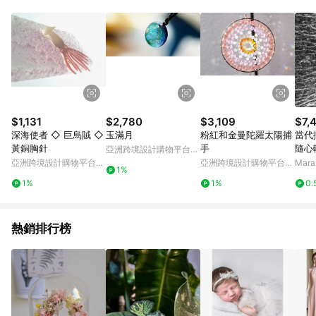
Android v4.6.0 / iOS v4.1.5 以上才具贈點資格。 7. 點數將於出
貨後 45 天後發送。 8. 群眾募資商品，禮物卡，開館保證金，補
運費，攤位費等不具贈點資格。 9. LINE 購物站上之商品規格、
顏色、價位、贈品如與 Pinkoi 商品資訊頁及購物車不符，以
Pinkoi 購物商品資訊頁及購物車標示為準。 10. 點數紅包使用規
則請以點數紅包活動說明為準。 11. 若於 LINE 購物前往 Pinkoi
頁面後才首次下載 Pinkoi APP 並完成訂單，不符合導購資格；承
上，首次下載 Pinkoi APP 後，需透過 LINE 購物前往 Pinkoi 頁
面，方享導購資格。
$1,131
$2,780
$3,109
$7,
深海使者 ◇ 巨烏賊 ◇
玉滿月
粉紅和金曼陀羅太陽捕
當代
黃銅胸針
手
隨心轉
亞洲跨境設計購物平台
cm
Pinkoi
亞洲跨境設計購物平台
亞洲跨境設計購物平台
Mar
1%
Pinkoi
Pinkoi
1%
1%
0.
熱銷排行榜