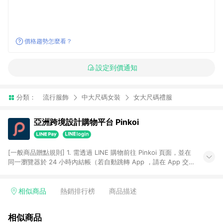
價格趨勢怎麼看？
設定到價通知
分類：
流行服飾
中大尺碼女裝
女大尺碼禮服
亞洲跨境設計購物平台 Pinkoi
[一般商品贈點規則] 1. 需透過 LINE 購物前往 Pinkoi 頁面，並在
同一瀏覽器於 24 小時內結帳（若自動跳轉 App ，請在 App 交
易），才具點數回饋資格。 2. 點數回饋計算將扣除訂單金額中的
運費與金流手續費與手動輸入之優惠碼折扣。 3. LINE 購物點數
回饋訂單不得享有 Pinkoi 站方優惠，例如首購優惠，P coins，
相似商品
熱銷排行榜
商品描述
全站(不包含手動輸入之優惠碼)。 4. 透過 LINE 購物連結到
Pinkoi 以外之網站購買之商品不具贈點資格。 5. 取消訂單或退貨
相似商品
行為，不具贈點資格，部分退款不在此限。 6. APP 請更新至