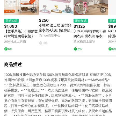
$250
限時加碼
限時加碼
限時
小禮堂 迪士尼 造型兒
$1,690
$1,125
$89
童衣架4入組 (輪廓款)
【雙手萬能】不鏽鋼雙
(LOGIS)單桿伸縮不鏽
RI
維尼 米奇 米妮
Yahoo購物中心
桿彎彎雙網曬衣架 (ㄇ
鋼衣架 掛衣架 吊衣架
縮曬衣
型曬衣架/置衣架/收納/
曬衣桿 晾衣架 曬衣架
萬家福線上購物
萬家福線上購物
萬家
0%
伸縮/雙桿衣架)
【HH-1】
6%
6%
6
商品描述
100%德國技術全球衣架先驅100%無毒無塑化劑保護肌膚 有善環境100%
德國PVC軟膠 止滑無留痕100%獨家採用高級德國鋼材• **MAWA精品*
*：堅持品質至上，讓您放心擺放任何衣物，從大衣到輕便的衣物，都能
穩妥掛放。• **無痕設計**：衣架表面溫和，使用德國PVC軟膠，顧及您
的衣物，同時不留下任何痕跡，讓衣物完美展示。• **防滑保護**：不再
擔心衣服從衣架掉落，衣物完整保持。高效的防滑功能，徹底解決滑落問
題，打造一個安心的衣櫥環境。• **德國鍍鉻鐵鋼**：使用高級鍍鉻鐵
鋼，品質優良、耐用堅固。精湛工藝與頂級材質的結合，展現出卓越的品