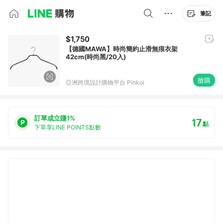
筆記
$1,750
【德國MAWA】時尚簡約止滑無痕衣架
42cm(時尚黑/20入)
搶購
亞洲跨境設計購物平台 Pinkoi
訂單成立賺1%
17
點
下單享LINE POINTS點數