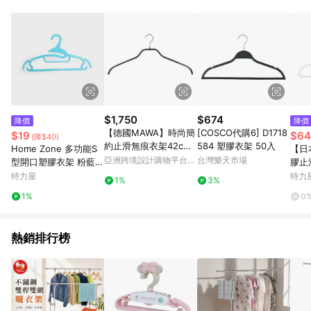
Android v4.6.0 / iOS v4.1.5 以上才具贈點資格。 7. 點數將於出
貨後 45 天後發送。 8. 群眾募資商品，禮物卡，開館保證金，補
運費，攤位費等不具贈點資格。 9. LINE 購物站上之商品規格、
顏色、價位、贈品如與 Pinkoi 商品資訊頁及購物車不符，以
Pinkoi 購物商品資訊頁及購物車標示為準。 10. 點數紅包使用規
則請以點數紅包活動說明為準。 11. 若於 LINE 購物前往 Pinkoi
頁面後才首次下載 Pinkoi APP 並完成訂單，不符合導購資格；承
上，首次下載 Pinkoi APP 後，需透過 LINE 購物前往 Pinkoi 頁
面，方享導購資格。
$1,750
$674
降價
降價
【德國MAWA】時尚簡
[COSCO代購6] D1718
$19
$64
(降$40)
約止滑無痕衣架42cm
584 塑膠衣架 50入
Home Zone 多功能S
【日
(時尚黑/20入)
亞洲跨境設計購物平台
台灣樂天市場
型開口塑膠衣架 粉藍 5
膠止
Pinkoi
入
可選
特力屋
特力
1%
3%
1%
0
熱銷排行榜