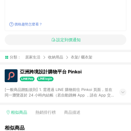
價格趨勢怎麼看？
設定到價通知
分類：
居家生活
收納用品
衣架/ 曬衣架
亞洲跨境設計購物平台 Pinkoi
[一般商品贈點規則] 1. 需透過 LINE 購物前往 Pinkoi 頁面，並在
同一瀏覽器於 24 小時內結帳（若自動跳轉 App ，請在 App 交
易），才具點數回饋資格。 2. 點數回饋計算將扣除訂單金額中的
運費與金流手續費與手動輸入之優惠碼折扣。 3. LINE 購物點數
回饋訂單不得享有 Pinkoi 站方優惠，例如首購優惠，P coins，
相似商品
熱銷排行榜
商品描述
全站(不包含手動輸入之優惠碼)。 4. 透過 LINE 購物連結到
Pinkoi 以外之網站購買之商品不具贈點資格。 5. 取消訂單或退貨
相似商品
行為，不具贈點資格，部分退款不在此限。 6. APP 請更新至