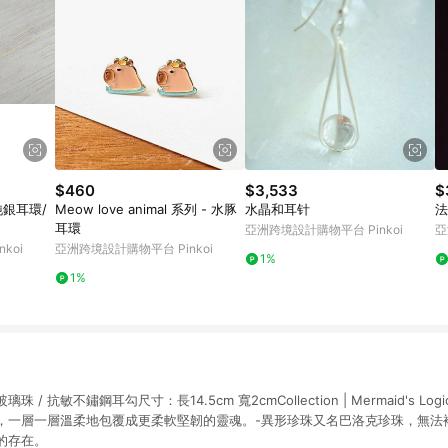
$460
$3,533
$
純銀耳環/
Meow love animal 系列 - 水豚
水晶和耳针
法
耳環
亞洲跨境設計購物平台 Pinkoi
亞
koi
亞洲跨境設計購物平台 Pinkoi
1%
1%
珠 / 抗敏不鏽鋼耳勾尺寸：長14.5cm 寬2cmCollection | Mermaid's L
，一層一層溫柔地包覆成更柔軟堅韌的靈魂。-異形珍珠又名巴洛克珍珠，無法
的存在。