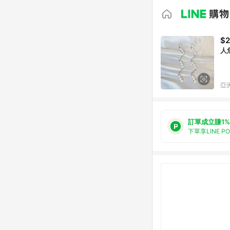
$2
人
亞洲
訂單成立賺1%
下單享LINE P