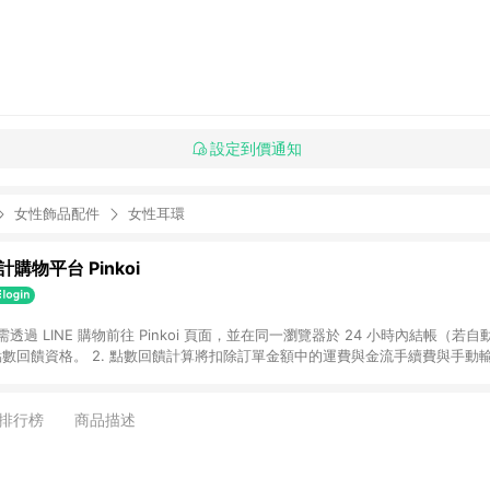
設定到價通知
女性飾品配件
女性耳環
購物平台 Pinkoi
 需透過 LINE 購物前往 Pinkoi 頁面，並在同一瀏覽器於 24 小時內結帳（若自
具點數回饋資格。 2. 點數回饋計算將扣除訂單金額中的運費與金流手續費與手動
點數回饋訂單不得享有 Pinkoi 站方優惠，例如首購優惠，P coins，全站(不包含
E 購物連結到 Pinkoi 以外之網站購買之商品不具贈點資格。 5. 取消訂單或退貨
APP 請更新至Android v4.6.0 / iOS v4.1.5 以上才具贈點資格。 7. 點
排行榜
商品描述
資商品，禮物卡，開館保證金，補運費，攤位費等不具贈點資格。 9. LINE 購物
inkoi 商品資訊頁及購物車不符，以 Pinkoi 購物商品資訊頁及購物車標示為準。
明為準。 11. 若於 LINE 購物前往 Pinkoi 頁面後才首次下載 Pinkoi A