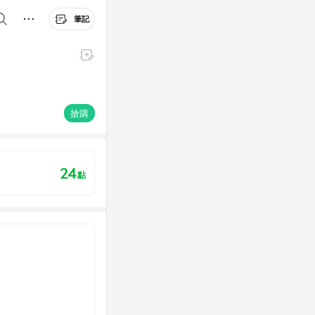
筆記
搶購
24
點