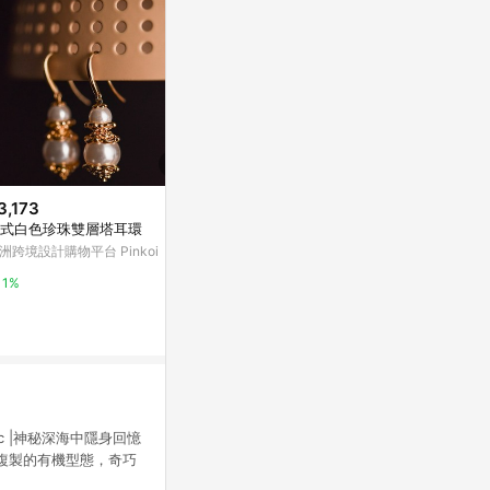
3,173
$1,508
$480
式白色珍珠雙層塔耳環
tatting蕾絲葉片與棉珠耳環・米
星月養耳棒・
白色
盒」
洲跨境設計購物平台 Pinkoi
亞洲跨境設計購物平台 Pinkoi
vacanza acce
1%
1%
2%
ogic |神秘深海中隱身回憶
複製的有機型態，奇巧