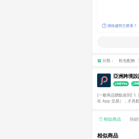
價格趨勢怎麼看？
分類：
鞋包配飾
亞洲跨境設計
[一般商品贈點規則] 1.
在 App 交易），才
扣。 3. LINE 購物
碼)。 4. 透過 LIN
格，部分退款不在此限。 6. 
相似商品
熱銷
後發送。 8. 群眾募
顏色、價位、贈品如與 P
相似商品
使用規則請以點數紅包活動說