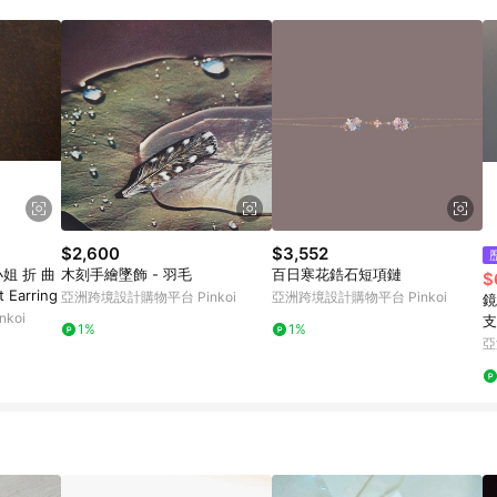
載 Pinkoi APP 後，需透過 LINE 購物前往 Pinkoi 頁面，方享導購資格
$2,600
$3,552
子小姐 折 曲
木刻手繪墜飾 - 羽毛
百日寒花鋯石短項鏈
$
Earring
亞洲跨境設計購物平台 Pinkoi
亞洲跨境設計購物平台 Pinkoi
鏡
koi
支
1%
1%
亞