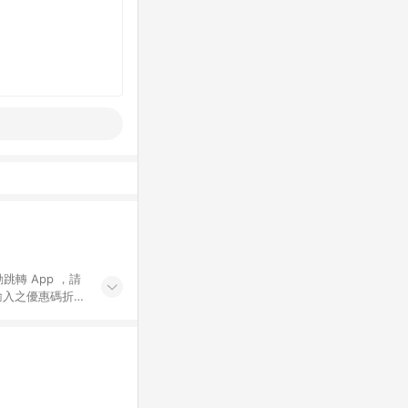
動跳轉 App ，請
輸入之優惠碼折
手動輸入之優惠
行為，不具贈點資
數將於出貨後 45 天
站上之商品規格、
 10. 點數紅包
PP 並完成訂單，不