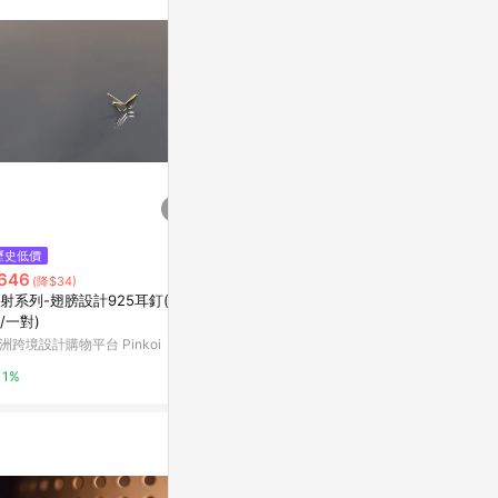
。
$3,380
歷史低價
限時加碼
tempo 衛星 sa
646
$6
(降$34)
亞洲跨境設計購物
射系列-翅膀設計925耳釘(單
加價部分單 車貼 貼紙 防水貼紙
/一對)
行李箱貼紙 安全帽貼紙 筆電貼紙
1%
反光貼紙 汽車貼紙 機車貼紙
洲跨境設計購物平台 Pinkoi
蝦皮購物
1%
8.4%