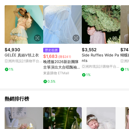
Android v4.6.0 / iOS v4.1.5 以上才具贈點資格。 7. 點數將於出
貨後 45 天後發送。 8. 群眾募資商品，禮物卡，開館保證金，補
運費，攤位費等不具贈點資格。 9. LINE 購物站上之商品規格、
顏色、價位、贈品如與 Pinkoi 商品資訊頁及購物車不符，以
Pinkoi 購物商品資訊頁及購物車標示為準。 10. 點數紅包使用規
則請以點數紅包活動說明為準。 11. 若於 LINE 購物前往 Pinkoi
頁面後才首次下載 Pinkoi APP 並完成訂單，不符合導購資格；承
上，首次下載 Pinkoi APP 後，需透過 LINE 購物前往 Pinkoi 頁
面，方享導購資格。
$4,930
$3,552
$74
歷史低價
GELÉE 真絲V領上衣
Side Ruffles Wide Pa
蝴蝶
$1,683
(降$241)
nts
亞洲跨境設計購物平台
亞洲
晚禮服2026新款團隊
Pinkoi
Pinko
亞洲跨境設計購物平台
古箏演出大合唱飄袖禮
1%
1
Pinkoi
服裙藍色主持女長款畢
東森購物 ETMall
1%
業
0.5%
熱銷排行榜