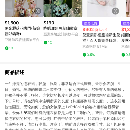
$1,500
$160
歷史低價
歷史
陽光灑落花拱門(新娘
蝴蝶鹿角蕨刺繡徽章
$902
$1,
(降$225)
新郎貓咪)
亞洲跨境設計購物平台
兒童攝影禮服裙新生兒
緞面
Pinkoi
亞洲跨境設計購物平台
滿月百天寶寶蕾絲彈力
夏季
1%
Pinkoi
禮服套裝影樓攝影道具
裙女
東森購物 ETMall
東森購
1%
袍
0.5%
0.
商品描述
一件漂亮的连衣裙，轻盈、飘逸，非常适合正式庆典、音乐会表演、生
日、婚礼。奢华的蝴蝶结吊带类似于小仙女的翅膀。尽管有大量的薄纱，
但裙子并不重，很轻。连衣裙的长度可以改变，可以根据您的意愿缩短。
下订单时，请在消息中注明所需的长度（从腰部到所需长度）。连衣裙用
拉链固定。无论如何，您的女孩穿上 LaPriChild 的连衣裙都会显得奢
华。爱你！❤️我们所有的连衣裙都是为您手工制作的。警告。订购前请选
择连衣裙的尺寸。您可以使用广告中给出的表格。如果由于某种原因尺寸
与表格不符，请自行测量。注意！订购前请选择连衣裙尺寸。您可以使用