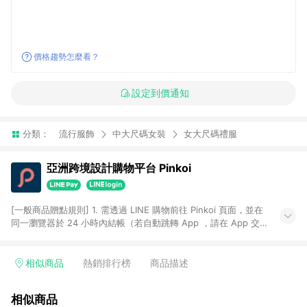
價格趨勢怎麼看？
設定到價通知
分類：
流行服飾
中大尺碼女裝
女大尺碼禮服
亞洲跨境設計購物平台 Pinkoi
[一般商品贈點規則] 1. 需透過 LINE 購物前往 Pinkoi 頁面，並在
同一瀏覽器於 24 小時內結帳（若自動跳轉 App ，請在 App 交
易），才具點數回饋資格。 2. 點數回饋計算將扣除訂單金額中的
運費與金流手續費與手動輸入之優惠碼折扣。 3. LINE 購物點數
回饋訂單不得享有 Pinkoi 站方優惠，例如首購優惠，P coins，
相似商品
熱銷排行榜
商品描述
全站(不包含手動輸入之優惠碼)。 4. 透過 LINE 購物連結到
Pinkoi 以外之網站購買之商品不具贈點資格。 5. 取消訂單或退貨
相似商品
行為，不具贈點資格，部分退款不在此限。 6. APP 請更新至