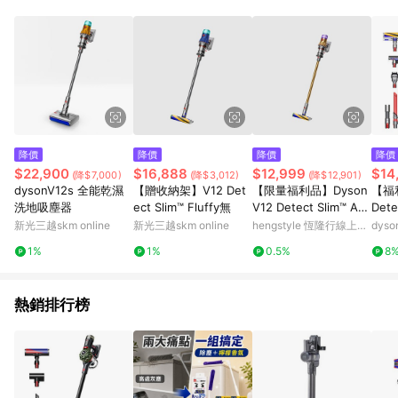
降價
降價
降價
降價
$22,900
$16,888
$12,999
$14
(降$7,000)
(降$3,012)
(降$12,901)
dysonV12s 全能乾濕
【贈收納架】V12 Det
【限量福利品】Dyson
【福利
洗地吸塵器
ect Slim™ Fluffy無
V12 Detect Slim™ Abs
Dete
olute Extra 無線吸塵
輕量
新光三越skm online
新光三越skm online
hengstyle 恆隆行線上購
dys
器
物
1%
1%
0.5%
8
熱銷排行榜