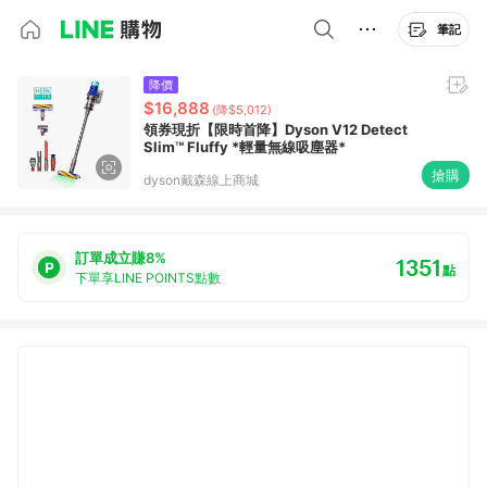
筆記
降價
$16,888
(降$5,012)
領券現折【限時首降】Dyson V12 Detect
Slim™ Fluffy *輕量無線吸塵器*
搶購
dyson戴森線上商城
訂單成立賺8%
1351
點
下單享LINE POINTS點數