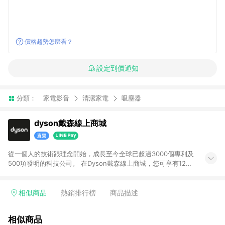
價格趨勢怎麼看？
設定到價通知
分類：
家電影音
清潔家電
吸塵器
dyson戴森線上商城
從一個人的技術跟理念開始，成長至今全球已超過3000個專利及
500項發明的科技公司。 在Dyson戴森線上商城，您可享有12期
分期零利率、隔日免費送達及高達5年的原廠保固服務。 (購買福
利品專館商品享基本回饋LINE POINTS 2%，恕不參與加碼活
動。)
相似商品
熱銷排行榜
商品描述
相似商品