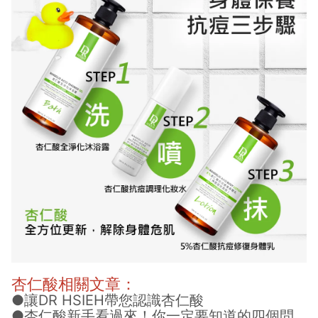
杏仁酸相關文章：
●讓DR HSIEH帶您認識杏仁酸
●杏仁酸新手看過來！你一定要知道的四個問