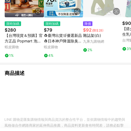
$90
限時加碼
限時加碼
降價
【搭
$280
$79
$92
(降$28)
生乳
【台灣現貨＆預購】官
🧲臺灣出貨🛒優選新品
雜誌架(白)
台灣
方正品 Popmart 泡泡
🧲日本神戶降溫除臭魔
九乘九購物網
瑪特 DIMOO WORLD
盒 除塵魔盒 空氣魔盒
蝦皮購物
蝦皮購物
3
2%
× PIXAR聯名系列手辦
淨化空氣 吸附粉塵去異
1%
4%
公仔盲盒禮物
味 除黴味 除塵 吸塵 淨
化
商品描述
LINE 購物是匯集購物情報與商品資訊的整合性平台，並依購物情報中的趨勢與
風格做合作網路商家的延伸商品推薦，商品資料更新會有時間差，請務必點擊