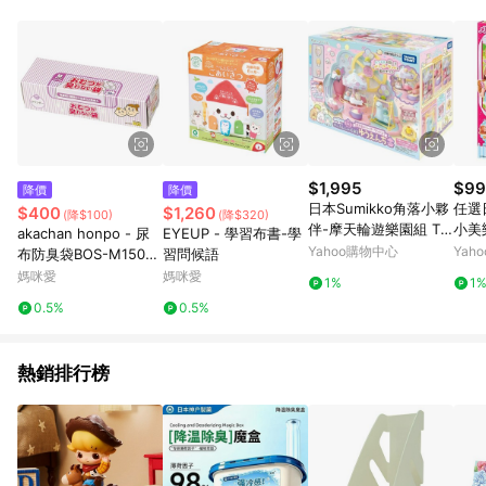
$1,995
$99
降價
降價
日本Sumikko角落小夥
任選
$400
$1,260
(降$100)
(降$320)
伴-摩天輪遊樂園組 TP
小美樂
akachan honpo - 尿
EYEUP - 學習布書-學
91515 TAKARA TOMY
公司
Yahoo購物中心
Yah
布防臭袋BOS-M150
習問候語
張-薰衣草色
媽咪愛
媽咪愛
1%
1
0.5%
0.5%
熱銷排行榜