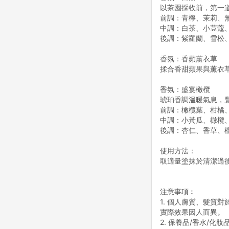
以茶園採收前，第一
前調：青檸、茉莉、
中調：白茶、小荳蔻
後調：紫羅蘭、雪松
香氛：香蘋薰衣草
揉合香甜蘋果與薰衣
香氛：盛宴橄欖
琥珀香調溫暖氣息，
前調：橄欖葉、柑橘
中調：小黃瓜、橄欖
後調：杏仁、香草、
使用方法：
取適量塗抹於清潔過
注意事項︰
1. 個人膚質、髮質
實際效果因人而異。
2. 保養品/香水/