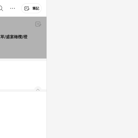
筆記
衣草/盛宴橄欖/橙