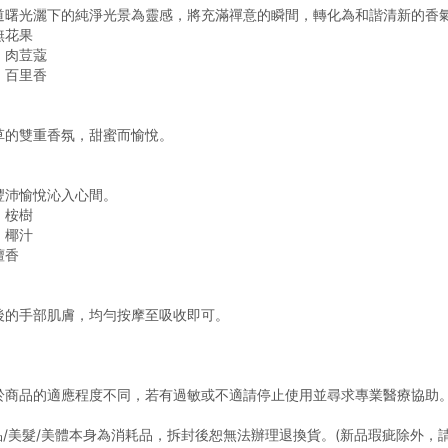
道曙光灑下的純淨光景為靈感，將充滿禪意的瞬間，轉化為和諧清新的香
無花果
、肉荳蔻
、百里香
草的雙重香氛，甜蜜而愉悅。
豐沛愉悅沁入心間。
、桉樹
、椰汁
檀香
後的手部肌膚，均勻按摩至吸收即可。
對於商品的適應程度不同，若有過敏或不適請停止使用並尋求專業醫療協助
化妝品/美髮/美體本身為消耗品，拆封後恕無法辦理退換貨。(新品瑕疵除外，