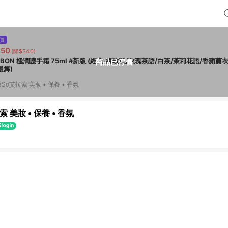
價
650
(降$340)
ABON 極潤護手霜 75ml #新版 (經典/綠玫瑰/玫瑰茶語/白茶/茉莉花語/香蘋薰
商品已停售
漫舞)
aSo艾拉索 美妝 • 保養 • 香氛
索 美妝 • 保養 • 香氛