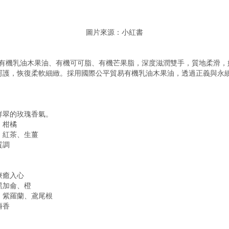
圖片來源：小紅書
-有機乳油木果油、有機可可脂、有機芒果脂，深度滋潤雙手，質地柔滑，
呵護，恢復柔軟細緻。採用國際公平貿易有機乳油木果油，透過正義與永
鮮翠的玫瑰香氣。
、柑橘
、紅茶、生薑
質調
療癒入心
黑加侖、橙
、紫羅蘭、鳶尾根
麝香