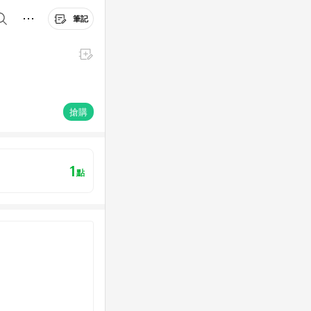
筆記
搶購
1
點