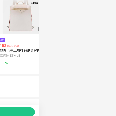
$199
降價
歷史低價
可伸縮分隔整理盒
452
$1,128
(降$224)
(降$28
特力屋
驤匠心手工坊杜邦紙分隔內膽
也雅衣服收納
理儲物箱大容
森購物 ETMall
1%
納柜
東森購物 ETMa
0.5%
0.5%
品推薦，商品資料更新會有