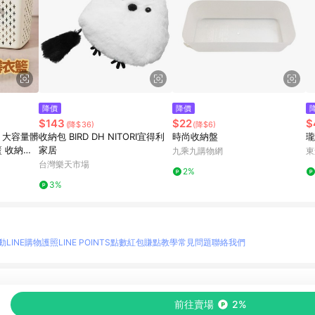
降價
降價
$143
$22
$
(降$36)
(降$6)
 大容量髒
收納包 BIRD DH NITORI宜得利
時尚收納盤
瓏
籃 收納籃
家居
九乘九購物網
東
衣收納 手
台灣樂天市場
2%
3%
動
LINE購物護照
LINE POINTS點數紅包
賺點教學
常見問題
聯絡我們
物情報與商品資訊的整合性平台，並依購物情報中的趨勢與風格做合作網路商家的延伸商
前往賣場
2%
至各合作網路商家，確認現售價與購物條件，一切資訊以合作廠商網頁為準。