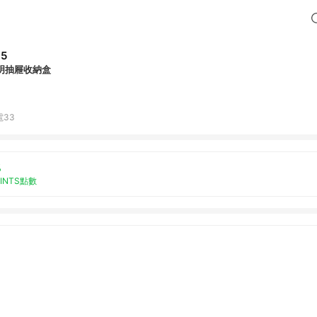
85
明抽屜收納盒
電33
%
OINTS點數