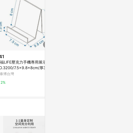
41
$80
降價
福LIFE壓克力手機專用展示架/
徠福 Life 波浪展示架(NO.1250)
$75
(降$14)
O.3200/7.5x9.8x8cm/厚3mm
萬家福線上購物
網片用信架 17
泰博台灣
特力屋
1%
2%
1%