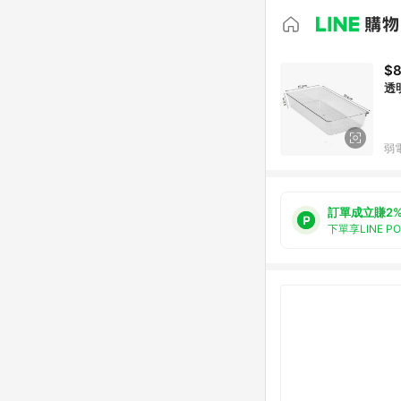
$
透
弱
訂單成立賺2
下單享LINE P