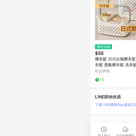
限時加碼
$55
髒衣籃 日式分隔髒衣籃
衣籃 透氣髒衣籃 洗衣
收納框 分類收納籃 洗
蝦皮購物
提髒衣籃【PP262】
1%
LINE購物推薦
下載LINE購物App
最新活
LINE 購物是匯集購
時間差，請務必點擊商品
加入筆記
設定到價通知