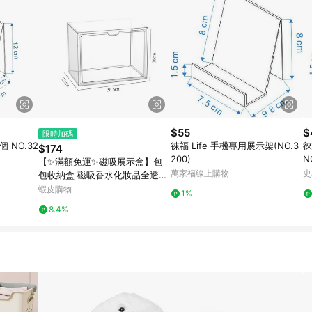
$55
$
限時加碼
 NO.32
徠福 Life 手機專用展示架(NO.3
徠
$174
200)
N
【✨滿額免運✨磁吸展示盒】包
萬家福線上購物
史
包收納盒 磁吸香水化妝品全透明
展示櫃 亞克力防塵收納櫃 家用多
蝦皮購物
1%
層收納櫃 放包CD展示櫃 公仔
8.4%