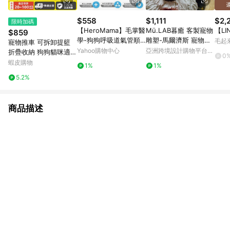
$558
$1,111
$2,
限時加碼
【HeroMama】毛掌醫
Mü.LAB暮癒 客製寵物
【L
$859
學-狗狗呼吸道氣管順
雕塑-馬爾濟斯 寵物客
毛起
寵物推車 可拆卸提籃
暢保養粉50g/氣管保養
製 寵物訂做 寵物紀念
Yahoo購物中心
亞洲跨境設計購物平台
折疊收納 狗狗貓咪適用
0
Pinkoi
外出籠 拉桿車寵物推車
蝦皮購物
1%
1%
狗推車貓咪推車可折疊
5.2%
寵物推車寵物
商品描述