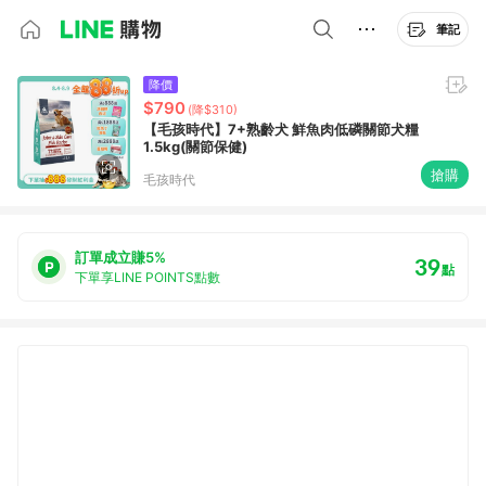
筆記
降價
$790
(降$310)
【毛孩時代】7+熟齡犬 鮮魚肉低磷關節犬糧
1.5kg(關節保健)
搶購
毛孩時代
訂單成立賺5%
39
點
下單享LINE POINTS點數