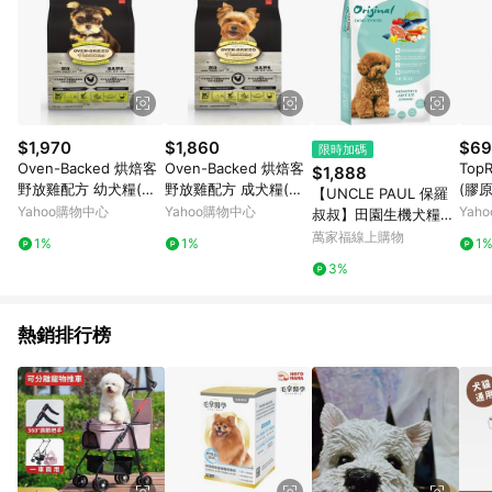
$1,970
$1,860
$69
限時加碼
Oven-Backed 烘焙客
Oven-Backed 烘焙客
Top
$1,888
野放雞配方 幼犬糧(小
野放雞配方 成犬糧(小
(膠
【UNCLE PAUL 保羅
顆粒)5磅 2包
顆粒)12.5磅
酸)挑
Yahoo購物中心
Yahoo購物中心
Yah
叔叔】田園生機犬糧系
列10kg-室內犬（鮭
萬家福線上購物
1%
1%
1
+鱈）
3%
熱銷排行榜