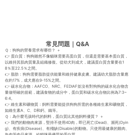
常見問題｜Q&A
Ｑ：狗狗的營養需求有哪些？
＋
👉 蛋白質：狗狗雖然不像貓咪需要高蛋白質，但還是需要基本蛋白質，
以維持其肌肉質量及組織修復。從幼犬到成犬，建議蛋白質含量要在1
8％至22.5％之間。
👉 脂肪：狗狗需要脂肪提供能量和維持健康皮膚。建議幼犬脂肪含量應
在約17%，成犬應在9-15%之間。
👉 碳水化合物：AAFCO、NRC、FEDIAF並沒有對狗狗的碳水化合物含
量做明確的規範，建議食物的成分中，蛋白質和碳水化合物比例為7:3~
6:4。
👉 維生素和礦物質：飼料需要能提供狗狗所需的各種維生素和礦物質，
如維生素A、C、D和鈣、鐵等。
Ｑ：為什麼毛孩時代的飼料，蛋白質比其他飼料優質？
＋
👉 我們的動物肉來源，堅持不使用4D肉，即已死亡(Dead)、瀕死(Dyin
g)、有疾病(Disease)、有殘缺(Disable)的動物。只使用最健康的雞肉、
魚肉等肉品來源，給貓咪最優質的蛋白質。