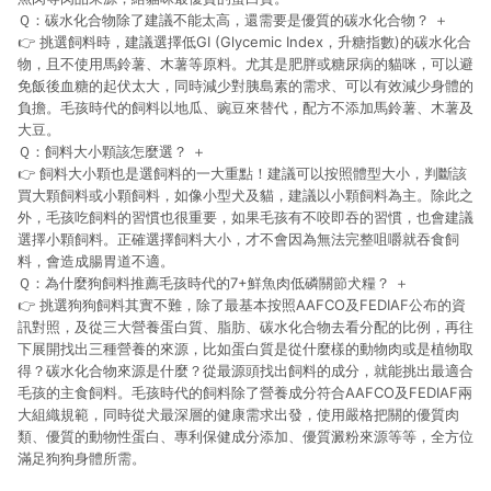
Ｑ：碳水化合物除了建議不能太高，還需要是優質的碳水化合物？
＋
👉 挑選飼料時，建議選擇低GI (Glycemic Index，升糖指數)的碳水化合
物，且不使用馬鈴薯、木薯等原料。尤其是肥胖或糖尿病的貓咪，可以避
免飯後血糖的起伏太大，同時減少對胰島素的需求、可以有效減少身體的
負擔。毛孩時代的飼料以地瓜、豌豆來替代，配方不添加馬鈴薯、木薯及
大豆。
Ｑ：飼料大小顆該怎麼選？
＋
👉 飼料大小顆也是選飼料的一大重點！建議可以按照體型大小，判斷該
買大顆飼料或小顆飼料，如像小型犬及貓，建議以小顆飼料為主。除此之
外，毛孩吃飼料的習慣也很重要，如果毛孩有不咬即吞的習慣，也會建議
選擇小顆飼料。正確選擇飼料大小，才不會因為無法完整咀嚼就吞食飼
料，會造成腸胃道不適。
Ｑ：為什麼狗飼料推薦毛孩時代的7+鮮魚肉低磷關節犬糧？
＋
👉 挑選狗狗飼料其實不難，除了最基本按照AAFCO及FEDIAF公布的資
訊對照，及從三大營養蛋白質、脂肪、碳水化合物去看分配的比例，再往
下展開找出三種營養的來源，比如蛋白質是從什麼樣的動物肉或是植物取
得？碳水化合物來源是什麼？從最源頭找出飼料的成分，就能挑出最適合
毛孩的主食飼料。毛孩時代的飼料除了營養成分符合AAFCO及FEDIAF兩
大組織規範，同時從犬最深層的健康需求出發，使用嚴格把關的優質肉
類、優質的動物性蛋白、專利保健成分添加、優質澱粉來源等等，全方位
滿足狗狗身體所需。