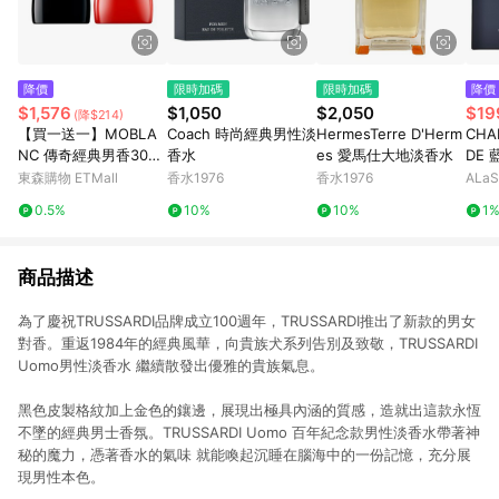
降價
限時加碼
限時加碼
降價
$1,576
$1,050
$2,050
$19
(降$214)
【買一送一】MOBLA
Coach 時尚經典男性淡
HermesTerre D'Herm
CHA
NC 傳奇經典男香30ml
香水
es 愛馬仕大地淡香水
DE 
+傳奇烈紅淡香精30ml
(1.5
東森購物 ETMall
香水1976
香水1976
ALa
養 •
0.5%
10%
10%
1
商品描述
為了慶祝TRUSSARDI品牌成立100週年，TRUSSARDI推出了新款的男女
對香。重返1984年的經典風華，向貴族犬系列告別及致敬，TRUSSARDI
Uomo男性淡香水 繼續散發出優雅的貴族氣息。
黑色皮製格紋加上金色的鑲邊，展現出極具內涵的質感，造就出這款永恆
不墜的經典男士香氛。TRUSSARDI Uomo 百年紀念款男性淡香水帶著神
秘的魔力，憑著香水的氣味 就能喚起沉睡在腦海中的一份記憶，充分展
現男性本色。