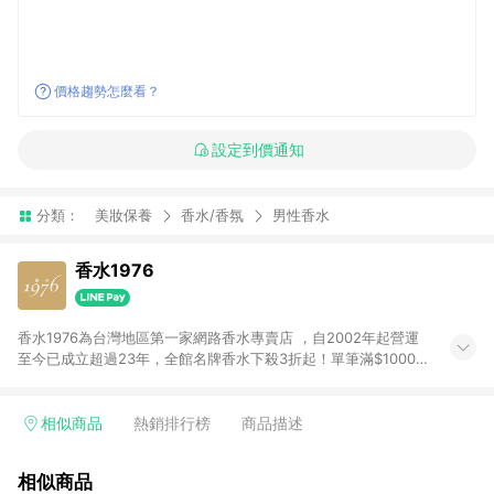
價格趨勢怎麼看？
設定到價通知
分類：
美妝保養
香水/香氛
男性香水
香水1976
香水1976為台灣地區第一家網路香水專賣店 ，自2002年起營運
至今已成立超過23年，全館名牌香水下殺3折起！單筆滿$1000元
即可免運費！滿額好禮拿不完！ 本站致力於香水網購市場，提供
您上千款全球知名時尚品牌香水，累積服務訂單超過百萬人次。
免費提供精緻的禮品包裝以及卡片代印服務，透過專業的採購能
相似商品
熱銷排行榜
商品描述
力，竭誠用心的服務， 讓您能夠找到喜歡的味道！
相似商品