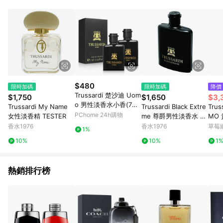
$480
限時加碼
限時加碼
降價
Trussardi 楚沙迪 Uom
$1,750
$1,650
$3,
o 男性淡香水小香(7ml)
Trussardi My Name
Trussardi Black Extre
Tru
X2入
PChome 24h購物
女性淡香精 TESTER
me 尊爵男性淡香水 TE
MO
STER
男香 
香水1976
香水1976
草莓
1%
香水
10%
10%
1
熱銷排行榜