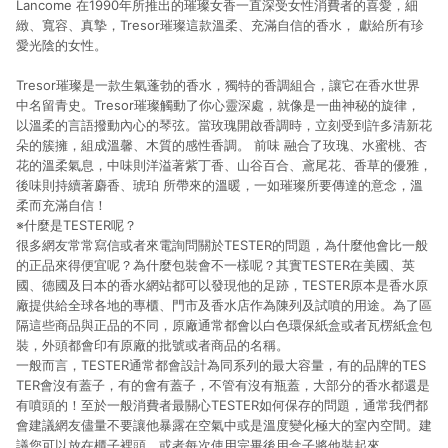
Lancome 在1990年所推出的璀璨女香一直深受女性消費者的喜愛，細
緻、寬容、真摯，Tresor璀璨這款溫柔、充滿自信的香水， 獻給所有珍
愛光陰的女性。
Tresor璀璨是一款生氣蓬勃的香水，獨特的香調組合，讓它在香水世界
中名留青史。Tresor璀璨觸動了你心靈深處，就像是一曲神秘的旋律，
以溫柔的言語撥動內心的琴弦。當玫瑰開啟香調時，立刻受到許多清新花
朵的簇擁，組成溫馨、木質的感性香調。 前味 融合了玫瑰、水蜜桃、杏
花的溫柔氣息，中味則洋溢著紫丁香、山谷百合、鳶尾花、香草的優雅，
後味則持續著麝香、琥珀 所帶來的溫暖，一如璀璨所要傳達的意念，溫
柔而充滿自信！
※什麼是TESTER呢？
很多網友常常寫信或者來電詢問關於TESTER的問題，為什麼他會比一般
的正品來得便宜呢？為什麼包裝會不一樣呢？其實TESTER在美國、英
國、德國及日本的香水網站都可以發現他的足跡，TESTER原本是香水原
廠提供給全球各地的專櫃、門市及香水店作為陳列及試噴的用途。為了區
隔這些商品與正品的不同，原廠通常都會以白色環保紙盒或者瓦楞紙盒包
裝，外頭都會印有原廠的批號或者商品的名稱。
一般而言，TESTER通常都會設計為同系列的最大容量，有的品牌的TES
TER會沒有蓋子，有的會有蓋子，不管有沒有瓶蓋，大部分的香水都還是
有噴頭的！至於一般消費者最關心TESTER如何保存的問題，通常我們都
會建議網友儘量不要讓他暴露在空氣中或是溫度變化極大的室內空間。建
議您可以放在櫃子裡頭，或者每次使用完畢後用盒子將他裝起來。