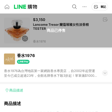
筆記
$3,150
Lancome Tresor 蘭蔻璀璨女性淡香精
TESTER
商品已停售
香水1976
香水1976
香水1976為台灣地區第一家網路香水專賣店 ，自2002年起營運
至今已成立超過23年，全館名牌香水下殺3折起！單筆滿$1000元
即可免運費！滿額好禮拿不完！ 本站致力於香水網購市場，提供
您上千款全球知名時尚品牌香水，累積服務訂單超過百萬人次。
免費提供精緻的禮品包裝以及卡片代印服務，透過專業的採購能
商品描述
力，竭誠用心的服務， 讓您能夠找到喜歡的味道！
商品描述