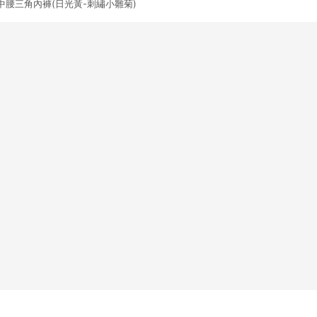
腰三角內褲(日光黃-刺繡小雛菊)