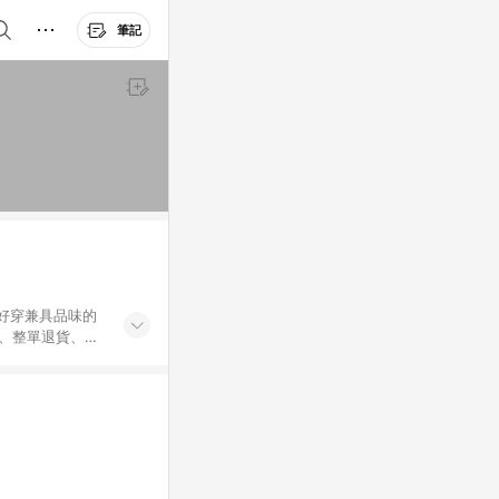
筆記
好穿兼具品味的
單、整單退貨、部