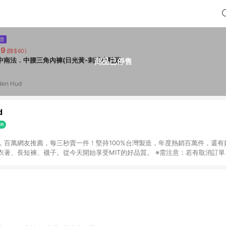
價
99
(降$60)
中南法．中腰三角內褲(日光黃-刺繡小雛菊)
商品已停售
den Hud
d
，百萬網友推薦，每三秒賣一件！堅持100%台灣製造，年度熱銷百萬件，還有
衣著、長短褲、襪子。從今天開始享受MIT的好品質。 ※需注意：若有取消訂
不符合贈點資格。