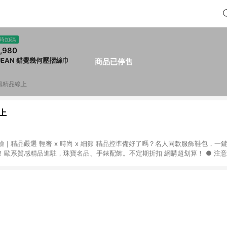
時加碼
,980
 JEAN 錯覺幾何壓摺絲巾
商品已停售
風精品線上
上
｜精品嚴選 輕奢 x 時尚 x 細節 精品控準備好了嗎？名人同款服飾鞋包，一
質感精品進駐，珠寶名品、手錶配飾。不定期折扣 網購超划算！ ● 注意事項：需透過
一瀏覽器於 24 小時內結帳才享有回饋，點數將於廠商出貨後 30 天前後發送。 ● 
限指定專區享點數回饋（※ 官網首頁路徑：獨家企劃 > LINE 購物回饋專區 > Breez
饋。）