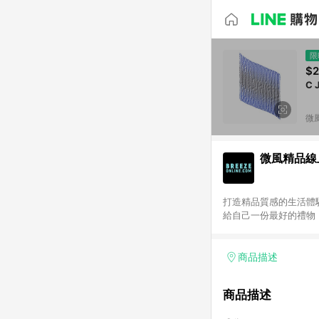
限
$2
C
微
微風精品線
打造精品質感的生活體驗
給自己一份最好的禮物！歐系
LINE 購物前往並在同
Beauty 國際美妝：僅
其餘商品皆不享點數回
商品描述
商品描述