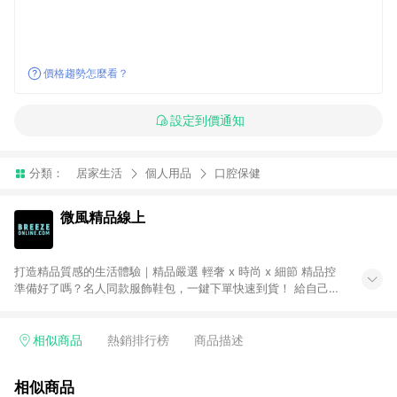
價格趨勢怎麼看？
設定到價通知
分類：
居家生活
個人用品
口腔保健
微風精品線上
打造精品質感的生活體驗｜精品嚴選 輕奢 x 時尚 x 細節 精品控
準備好了嗎？名人同款服飾鞋包，一鍵下單快速到貨！ 給自己一
份最好的禮物！歐系質感精品進駐，珠寶名品、手錶配飾。不定
期折扣 網購超划算！ ● 注意事項：需透過 LINE 購物前往並在同
一瀏覽器於 24 小時內結帳才享有回饋，點數將於廠商出貨後 30
相似商品
熱銷排行榜
商品描述
天前後發送。 ● Breeze Beauty 國際美妝：僅限指定專區享點
數回饋（※ 官網首頁路徑：獨家企劃 > LINE 購物回饋專區 >
相似商品
Breeze Beauty；其餘商品皆不享點數回饋。）