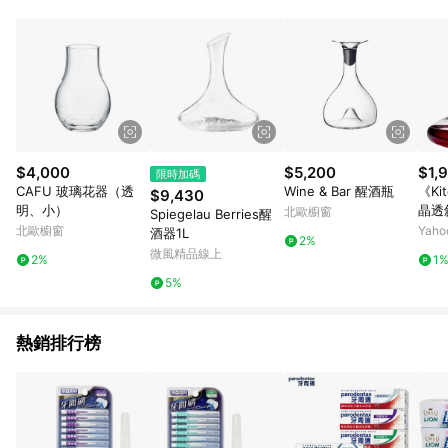
$4,000
$5,200
$1,
限時加碼
CAFU 玻璃花器（透
Wine & Bar 醒酒瓶
《Ki
$9,430
明、小）
晶透斜
北歐櫥窗
Spiegelau Berries醒
醒酒
北歐櫥窗
Yah
酒器1L
2%
微風精品線上
2%
1
5%
熱銷排行榜