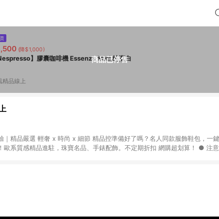
價
,500
(降$1,000)
espresso】膠囊咖啡機 Essenza Mini 純潔白
商品已停售
風精品線上
上
｜精品嚴選 輕奢 x 時尚 x 細節 精品控準備好了嗎？名人同款服飾鞋包，一
質感精品進駐，珠寶名品、手錶配飾。不定期折扣 網購超划算！ ● 注意事項：需透過
一瀏覽器於 24 小時內結帳才享有回饋，點數將於廠商出貨後 30 天前後發送。 ● 
限指定專區享點數回饋（※ 官網首頁路徑：獨家企劃 > LINE 購物回饋專區 > Breez
饋。）