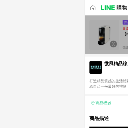
降
$3
【N
微
微風精品線
打造精品質感的生活體驗
給自己一份最好的禮物！歐系
LINE 購物前往並在同
Beauty 國際美妝：僅
其餘商品皆不享點數回
商品描述
商品描述