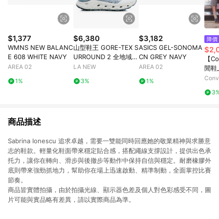
$1,377
$6,380
$3,182
降價
WMNS NEW BALANC
山型鞋王 GORE-TEX S
ASICS GEL-SONOMA
$2,
E 608 WHITE NAVY
URROUND 2 全地域機
CN GREY NAVY
【Co
能郊山鞋(男23061454
AREA 02
LA NEW
AREA 02
閒鞋_
0)
TRA
Con
1%
3%
1%
黑色
店
3
官方
商品描述
Sabrina Ionescu 追求卓越，需要一雙能同時回應她的敬業精神與求勝意
志的鞋款。輕量化鞋面帶來穩定貼合感，搭配繩線支撐設計，提供出色承
托力，讓你在轉向、滑步與後撤步等動作中保持自信與穩定。耐磨橡膠外
底則帶來強勁抓地力，幫助你在場上迅速啟動、精準制動，全面掌控比賽
節奏。
商品皆實體拍攝，由於拍攝光線、顯示器色差及個人對色彩感受不同，圖
片可能與實品略有差異，請以實際商品為準。