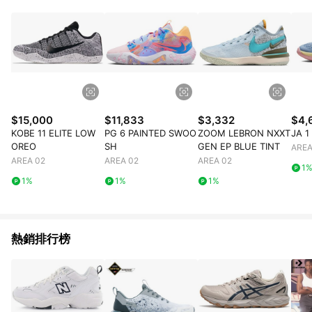
$15,000
$11,833
$3,332
$4,
KOBE 11 ELITE LOW
PG 6 PAINTED SWOO
ZOOM LEBRON NXXT
JA 1
OREO
SH
GEN EP BLUE TINT
AREA
AREA 02
AREA 02
AREA 02
1
1%
1%
1%
熱銷排行榜