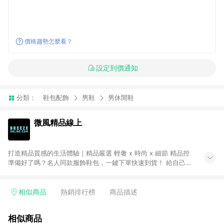
價格趨勢怎麼看？
設定到價通知
分類：
鞋包配飾
男鞋
男休閒鞋
微風精品線上
打造精品質感的生活體驗｜精品嚴選 輕奢 x 時尚 x 細節 精品控
準備好了嗎？名人同款服飾鞋包，一鍵下單快速到貨！ 給自己一
份最好的禮物！歐系質感精品進駐，珠寶名品、手錶配飾。不定
期折扣 網購超划算！ ● 注意事項：需透過 LINE 購物前往並在同
一瀏覽器於 24 小時內結帳才享有回饋，點數將於廠商出貨後 30
相似商品
熱銷排行榜
商品描述
天前後發送。 ● Breeze Beauty 國際美妝：僅限指定專區享點
數回饋（※ 官網首頁路徑：獨家企劃 > LINE 購物回饋專區 >
相似商品
Breeze Beauty；其餘商品皆不享點數回饋。）