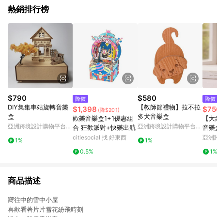
熱銷排行榜
$790
$580
降價
降價
DIY集集車站旋轉音樂
【教師節禮物】拉不拉
$1,398
$75
(降$201)
盒
多犬音樂盒
歡樂音樂盒1+1優惠組
【大
亞洲跨境設計購物平台
亞洲跨境設計購物平台
合 狂歡派對+快樂出航
音樂
Pinkoi
Pinkoi
citiesocial 找 好東西
亞洲
1%
1%
Pinko
0.5%
1
商品描述
嚮往中的雪中小屋
喜歡看著片片雪花紛飛時刻