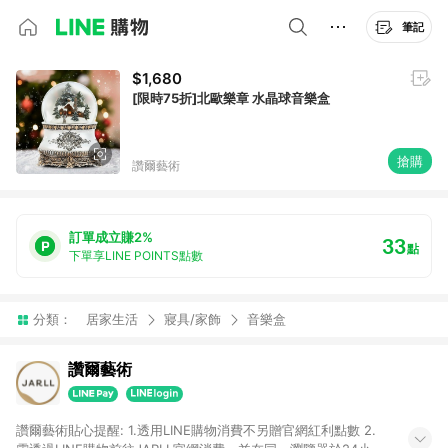
筆記
$1,680
[限時75折]北歐樂章 水晶球音樂盒
搶購
讚爾藝術
訂單成立賺2%
33
點
下單享LINE POINTS點數
分類：
居家生活
寢具/家飾
音樂盒
讚爾藝術
讚爾藝術貼心提醒: 1.透用LINE購物消費不另贈官網紅利點數 2.