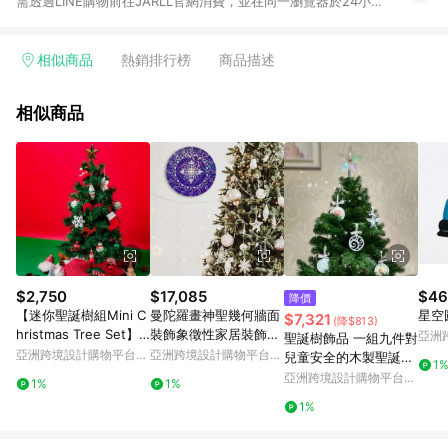
需透過LINE購物前往JARLL官網消費，並在同一瀏覽器於24小時
內結帳，方才可享有LINE POINTS回饋資格。 否則將無法獲得點
數回饋! 3. LINE POINTS 將於「完成訂單且無退換貨」後30天，
將由 LINE 平台陸續發送給符合資格之消費者。
相似商品
熱銷排行榜
商品描述
相似商品
$2,750
$17,085
$46
降價
【迷你聖誕樹組Mini C
曼陀羅畫神聖幾何牆面
星空
$7,321
(降$813)
hristmas Tree Set】
裝飾象徵性家居裝飾冥
亞洲
聖誕樹飾品 一組九件對
快速出貨|聖誕擺飾|
想藝術
Pinko
亞洲跨境設計購物平台
亞洲跨境設計購物平台
兒童安全的木製聖誕樹
1
Pinkoi
Pinkoi
裝飾品，帶有花朵
亞洲跨境設計購物平台
1%
1%
Pinkoi
1%