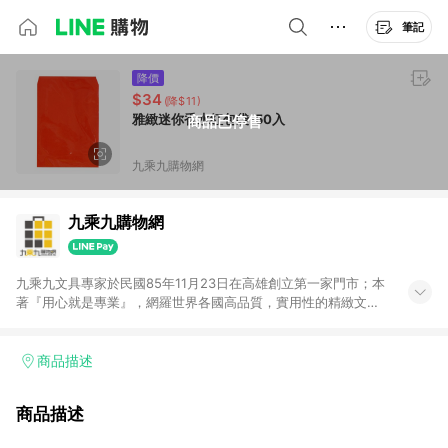
筆記
降價
$34
(降$11)
雅緻迷你香水紅包袋-50入
商品已停售
九乘九購物網
九乘九購物網
九乘九文具專家於民國85年11月23日在高雄創立第一家門市；本
著『用心就是專業』，網羅世界各國高品質，實用性的精緻文具
用品，以平價優惠的價格，提供給廣大消費者。在維持實體門市
經營理念原則、品牌、形象image的一致性延伸至網路，以發展
非店舖通路及整合虛實行銷為目標，並以完整的物流倉儲系統，
商品描述
跨區域為客戶服務，提供便利、快捷的文具生活商品。 注意事
項： (1) 需透過 LINE 購物前往並在同一瀏覽器於 24 小時內結帳
商品描述
才享有回饋，點數將於廠商出貨後 30 天前後發送。 (2) 門市訂
單、門市取貨、大量議價、月結企業訂單及紅利點數商品不符合