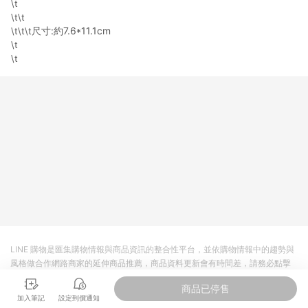
\t
導購資格。 (3) 使用九乘九APP下單，將無法獲得點數回饋。
\t\t
尺寸:約7.6*11.1cm
\t\t\t
\t
\t
LINE 購物是匯集購物情報與商品資訊的整合性平台，並依購物情報中的趨勢與
風格做合作網路商家的延伸商品推薦，商品資料更新會有時間差，請務必點擊
商品至各合作網路商家，確認現售價與購物條件，一切資訊以合作廠商網頁為
商品已停售
準。
加入筆記
設定到價通知