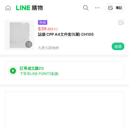
筆記
降價
$39
(降$11)
誌揚 CPP A4文件套(5層) CH105
搶購
九乘九購物網
訂單成立賺2%
下單享LINE POINTS點數