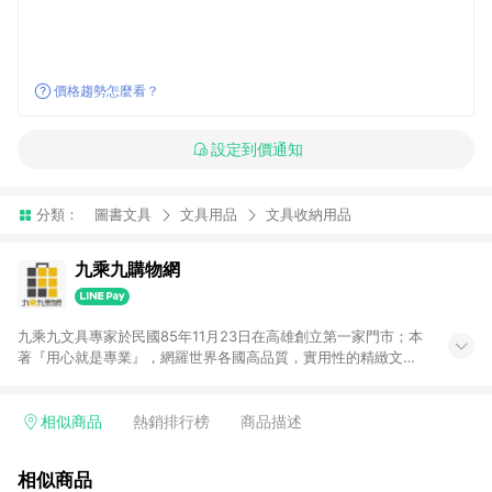
價格趨勢怎麼看？
設定到價通知
分類：
圖書文具
文具用品
文具收納用品
九乘九購物網
九乘九文具專家於民國85年11月23日在高雄創立第一家門市；本
著『用心就是專業』，網羅世界各國高品質，實用性的精緻文具
用品，以平價優惠的價格，提供給廣大消費者。在維持實體門市
經營理念原則、品牌、形象image的一致性延伸至網路，以發展
非店舖通路及整合虛實行銷為目標，並以完整的物流倉儲系統，
相似商品
熱銷排行榜
商品描述
跨區域為客戶服務，提供便利、快捷的文具生活商品。 注意事
項： (1) 需透過 LINE 購物前往並在同一瀏覽器於 24 小時內結帳
相似商品
才享有回饋，點數將於廠商出貨後 30 天前後發送。 (2) 門市訂