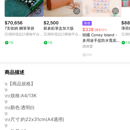
$70,656
$2,500
$88
降價
7支收納 鋼筆筆袋
穀倉鉛筆盒加大版
薄荷
$328
(降$151)
亞洲跨境設計購物平台
亞洲跨境設計購物平台
亞洲
韓國 Coney Island -
Pinkoi
Pinkoi
Pinko
多用途手提防水寬底收
1%
1%
1
納袋-糖果鯨魚 (20.5X
媽咪愛
25X7cm)
0%
商品描述
【商品規格】
\t
\t
規格:A4/13K
\t\t
\t
顏色:透明白
\t\t
\t
尺寸:約22x31cm(A4適用)
\t\t
\t