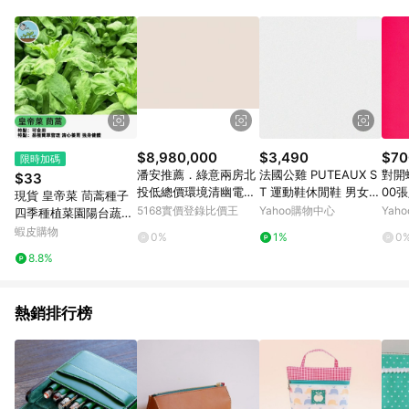
單、門市取貨、大量議價、月結企業訂單及紅利點數商品不符合
導購資格。 (3) 使用九乘九APP下單，將無法獲得點數回饋。
$8,980,000
$3,490
$70
限時加碼
潘安推薦．綠意兩房北
法國公雞 PUTEAUX S
對開蠟
$33
投低總價環境清幽電梯
T 運動鞋休閒鞋 男女鞋
00
現貨 皇帝菜 茼蒿種子
美宅｜台北市北投區溫
2色 LJY73102
5168實價登錄比價王
Yahoo購物中心
Yah
四季種植菜園陽台蔬菜
泉路
小葉虎耳茼蒿 光杆茼蒿
蝦皮購物
0%
1%
0
火鍋菜 四季蔬菜 快收
8.8%
成 鮮嫩火鍋蔬 葉菜類
種子
熱銷排行榜