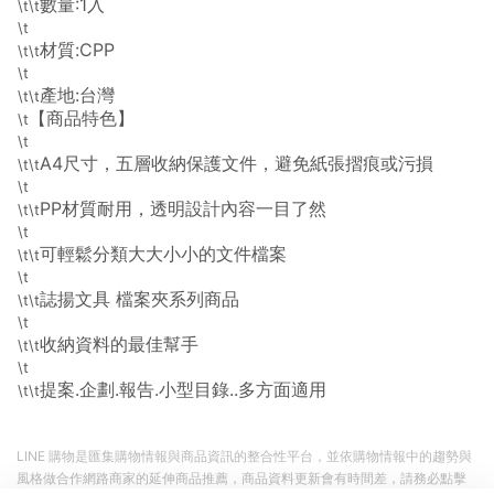
數量:1入
\t\t
\t
材質:CPP
\t\t
\t
產地:台灣
\t\t
【商品特色】
\t
\t
A4尺寸，五層收納保護文件，避免紙張摺痕或污損
\t\t
\t
PP材質耐用，透明設計內容一目了然
\t\t
\t
可輕鬆分類大大小小的文件檔案
\t\t
\t
誌揚文具 檔案夾系列商品
\t\t
\t
收納資料的最佳幫手
\t\t
\t
提案.企劃.報告.小型目錄..多方面適用
\t\t
LINE 購物是匯集購物情報與商品資訊的整合性平台，並依購物情報中的趨勢與
風格做合作網路商家的延伸商品推薦，商品資料更新會有時間差，請務必點擊