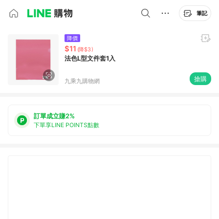
筆記
降價
$11
(降$3)
法色L型文件套1入
搶購
九乘九購物網
訂單成立賺2%
下單享LINE POINTS點數