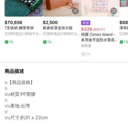
$70,656
$2,500
$88
降價
7支收納 鋼筆筆袋
穀倉鉛筆盒加大版
薄荷
$328
(降$151)
亞洲跨境設計購物平台
亞洲跨境設計購物平台
亞洲
韓國 Coney Island -
Pinkoi
Pinkoi
Pinko
多用途手提防水寬底收
1%
1%
1
納袋-糖果鯨魚 (20.5X
媽咪愛
25X7cm)
0%
商品描述
【商品規格】
\t
\t
材質:PP塑膠
\t\t
\t
產地:台灣
\t\t
\t
尺寸:約31 x 22cm
\t\t