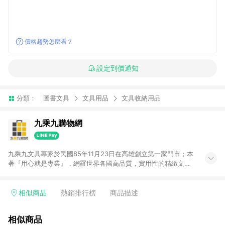
價格趨勢怎麼看？
設定到價通知
分類：
圖書文具
文具用品
文具收納用品
九乘九購物網
九乘九文具專家於民國85年11月23日在高雄創立第一家門市；本
著『用心就是專業』，網羅世界各國高品質，實用性的精緻文具
用品，以平價優惠的價格，提供給廣大消費者。在維持實體門市
經營理念原則、品牌、形象image的一致性延伸至網路，以發展
非店舖通路及整合虛實行銷為目標，並以完整的物流倉儲系統，
相似商品
熱銷排行榜
商品描述
跨區域為客戶服務，提供便利、快捷的文具生活商品。 注意事
項： (1) 需透過 LINE 購物前往並在同一瀏覽器於 24 小時內結帳
相似商品
才享有回饋，點數將於廠商出貨後 30 天前後發送。 (2) 門市訂