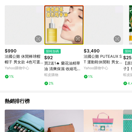
單、門市取貨、大量議價、月結企業訂單及紅利點數商品不符合
導購資格。 (3) 使用九乘九APP下單，將無法獲得點數回饋。
$990
$3,490
限時加碼
限時
法國公雞 休閒棒球帽
法國公雞 PUTEAUX S
$92
$25
帽子 男女款 4色可選 L
T 運動鞋休閒鞋 男女鞋
買2送1🔥 蘭花油精華
【原
WY03302
2色 LJY73102
Yahoo購物中心
Yahoo購物中心
油 清爽保濕 收縮毛孔
子】
小分子容斑容黑油精華
種 
蝦皮購物
蝦皮
1%
1%
亮白精華 淡紋精華 時
新手
2%
4.
光凝萃蘭花油 精華油
附簡
蘭花精華
熱銷排行榜