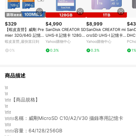
$329
$4,990
$8,999
$43
【蝦皮直營】威剛 Pre
SanDisk CREATOR SD
SanDisk CREATOR mi
SanD
mier 32G/64G 記憶卡
UHS-II 記憶卡 128GB
croSD UHS-I 記憶卡 1
DHC
(附轉卡) micro SD A1
(公司貨)
TB(公司貨)
憶卡 
蝦皮直營_最快當日到
Yahoo購物中心
Yahoo購物中心
PCh
C10
0%
0.3%
0.3%
1
商品描述
\t
\t
【商品規格】
\t\t
\t
\t\t
名稱：威剛MicroSD C10/A2/V30 攝錄專用記憶卡
\t\t\t
\t\t
容量：64/128/256GB
\t\t\t