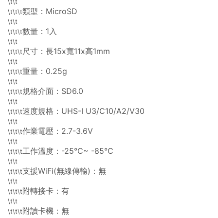
\t\t
類型：MicroSD
\t\t\t
\t\t
數量：1入
\t\t\t
\t\t
尺寸：長15x寬11x高1mm
\t\t\t
\t\t
重量：0.25g
\t\t\t
\t\t
規格介面：SD6.0
\t\t\t
\t\t
速度規格：UHS-I U3/C10/A2/V30
\t\t\t
\t\t
作業電壓：2.7-3.6V
\t\t\t
\t\t
工作溫度：-25°C~ -85°C
\t\t\t
\t\t
支援WiFi(無線傳輸)：無
\t\t\t
\t\t
附轉接卡：有
\t\t\t
\t\t
附讀卡機：無
\t\t\t