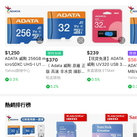
單、門市取貨、大量議價、月結企業訂單及紅利點數商品不符合
導購資格。 (3) 使用九乘九APP下單，將無法獲得點數回饋。
$1,250
$239
限時加碼
降價
ADATA 威剛 256GB m
【現貨免運】ADATA
$370
$56
icroSDXC UHS-I U1 A
威剛 UV320 USB 3.2
《 Adata 威剛 原廠 正
ADA
1 V10 記憶卡
32G 推式 高速隨身碟
Yahoo購物中心
東森購物 ETMall
版 高速 非水貨 攝影機
MB/
黑藍色
可用 》Premier micro
S-I
蝦皮購物
Yah
0.3%
0.5%
SD UHS-I 高速卡 記憶
5.2%
0.
卡
熱銷排行榜