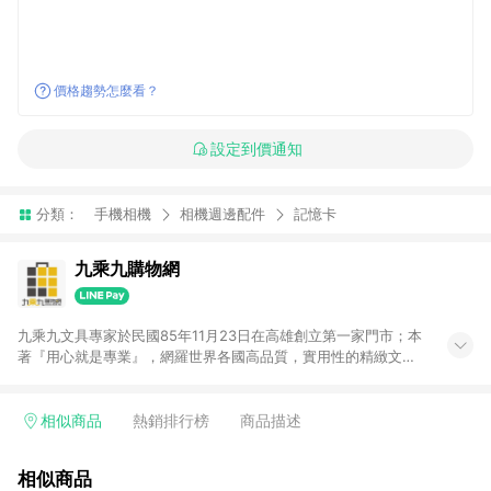
價格趨勢怎麼看？
設定到價通知
分類：
手機相機
相機週邊配件
記憶卡
九乘九購物網
九乘九文具專家於民國85年11月23日在高雄創立第一家門市；本
著『用心就是專業』，網羅世界各國高品質，實用性的精緻文具
用品，以平價優惠的價格，提供給廣大消費者。在維持實體門市
經營理念原則、品牌、形象image的一致性延伸至網路，以發展
非店舖通路及整合虛實行銷為目標，並以完整的物流倉儲系統，
相似商品
熱銷排行榜
商品描述
跨區域為客戶服務，提供便利、快捷的文具生活商品。 注意事
項： (1) 需透過 LINE 購物前往並在同一瀏覽器於 24 小時內結帳
相似商品
才享有回饋，點數將於廠商出貨後 30 天前後發送。 (2) 門市訂