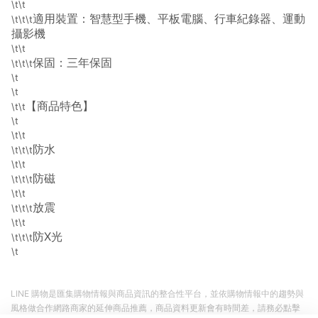
\t\t
適用裝置：智慧型手機、平板電腦、行車紀錄器、運動
\t\t\t
攝影機
\t\t
保固：三年保固
\t\t\t
\t
\t
【商品特色】
\t\t
\t
\t\t
防水
\t\t\t
\t\t
防磁
\t\t\t
\t\t
放震
\t\t\t
\t\t
防X光
\t\t\t
\t
LINE 購物是匯集購物情報與商品資訊的整合性平台，並依購物情報中的趨勢與
風格做合作網路商家的延伸商品推薦，商品資料更新會有時間差，請務必點擊