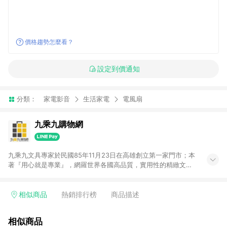
價格趨勢怎麼看？
設定到價通知
分類：
家電影音
生活家電
電風扇
九乘九購物網
九乘九文具專家於民國85年11月23日在高雄創立第一家門市；本
著『用心就是專業』，網羅世界各國高品質，實用性的精緻文具
用品，以平價優惠的價格，提供給廣大消費者。在維持實體門市
經營理念原則、品牌、形象image的一致性延伸至網路，以發展
非店舖通路及整合虛實行銷為目標，並以完整的物流倉儲系統，
相似商品
熱銷排行榜
商品描述
跨區域為客戶服務，提供便利、快捷的文具生活商品。 注意事
項： (1) 需透過 LINE 購物前往並在同一瀏覽器於 24 小時內結帳
相似商品
才享有回饋，點數將於廠商出貨後 30 天前後發送。 (2) 門市訂