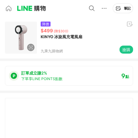
筆記
降價
$499
(降$300)
KINYO 冰旋風充電風扇
搶購
九乘九購物網
訂單成立賺2%
9
點
下單享LINE POINTS點數