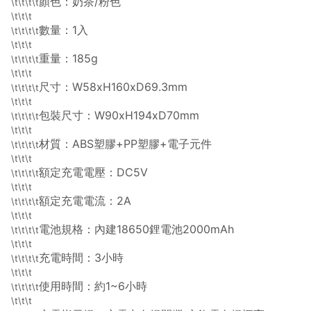
顏色：奶茶/粉色
\t\t\t\t
\t\t\t
數量：1入
\t\t\t\t
\t\t\t
重量：185g
\t\t\t\t
\t\t\t
尺寸：W58xH160xD69.3mm
\t\t\t\t
\t\t\t
包裝尺寸：W90xH194xD70mm
\t\t\t\t
\t\t\t
材質：ABS塑膠+PP塑膠+電子元件
\t\t\t\t
\t\t\t
額定充電電壓：DC5V
\t\t\t\t
\t\t\t
額定充電電流：2A
\t\t\t\t
\t\t\t
電池規格：內建18650鋰電池2000mAh
\t\t\t\t
\t\t\t
充電時間：3小時
\t\t\t\t
\t\t\t
使用時間：約1~6小時
\t\t\t\t
\t\t\t