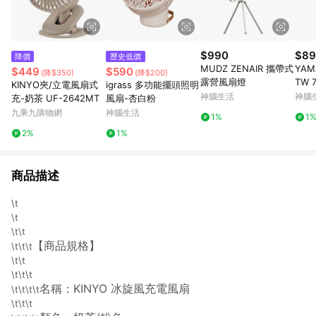
$990
$89
降價
歷史低價
MUDZ ZENAIR 攜帶式
YAM
$449
$590
(降$350)
(降$200)
露營風扇燈
TW
KINYO夾/立電風扇式
igrass 多功能擺頭照明
神腦生活
神腦
充-奶茶 UF-2642MT
風扇-杏白粉
九乘九購物網
神腦生活
1%
1
2%
1%
商品描述
\t
\t
\t\t
【商品規格】
\t\t\t
\t\t
\t\t\t
名稱：KINYO 冰旋風充電風扇
\t\t\t\t
\t\t\t