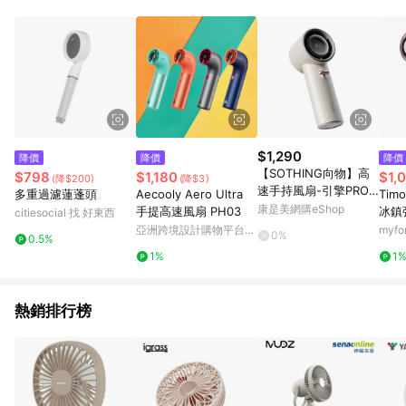
單、門市取貨、大量議價、月結企業訂單及紅利點數商品不符合
導購資格。 (3) 使用九乘九APP下單，將無法獲得點數回饋。
$1,290
降價
降價
降價
【SOTHING向物】高
$798
$1,180
$1,
(降$200)
(降$3)
速手持風扇-引擎PRO
多重過濾蓮蓬頭
Aecooly Aero Ultra
Tim
（杏白色）_廠商直送
康是美網購eShop
手提高速風扇 PH03
冰鎮
citiesocial 找 好東西
扇 T
亞洲跨境設計購物平台
myf
0%
0.5%
黑
Pinkoi
1%
1
熱銷排行榜