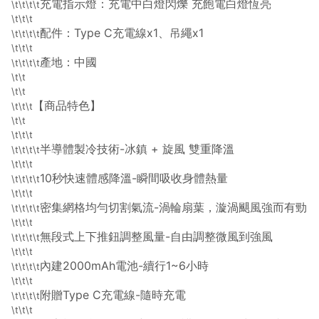
充電指示燈：充電中白燈閃爍 充飽電白燈恆亮
\t\t\t\t
\t\t\t
配件：Type C充電線x1、吊繩x1
\t\t\t\t
\t\t\t
產地：中國
\t\t\t\t
\t\t
\t\t
【商品特色】
\t\t\t
\t\t
\t\t\t
半導體製冷技術-冰鎮 + 旋風 雙重降溫
\t\t\t\t
\t\t\t
10秒快速體感降溫-瞬間吸收身體熱量
\t\t\t\t
\t\t\t
密集網格均勻切割氣流-渦輪扇葉，漩渦颶風強而有勁
\t\t\t\t
\t\t\t
無段式上下推鈕調整風量-自由調整微風到強風
\t\t\t\t
\t\t\t
內建2000mAh電池-續行1~6小時
\t\t\t\t
\t\t\t
附贈Type C充電線-隨時充電
\t\t\t\t
\t\t\t