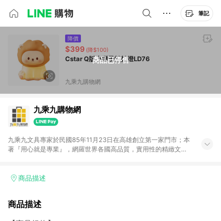
筆記
降價
$399
(降$100)
Cstar Q版小獅子拍拍燈LD76
商品已停售
九乘九購物網
九乘九購物網
九乘九文具專家於民國85年11月23日在高雄創立第一家門市；本
著『用心就是專業』，網羅世界各國高品質，實用性的精緻文具
用品，以平價優惠的價格，提供給廣大消費者。在維持實體門市
經營理念原則、品牌、形象image的一致性延伸至網路，以發展
非店舖通路及整合虛實行銷為目標，並以完整的物流倉儲系統，
商品描述
跨區域為客戶服務，提供便利、快捷的文具生活商品。 注意事
項： (1) 需透過 LINE 購物前往並在同一瀏覽器於 24 小時內結帳
商品描述
才享有回饋，點數將於廠商出貨後 30 天前後發送。 (2) 門市訂
單、門市取貨、大量議價、月結企業訂單及紅利點數商品不符合