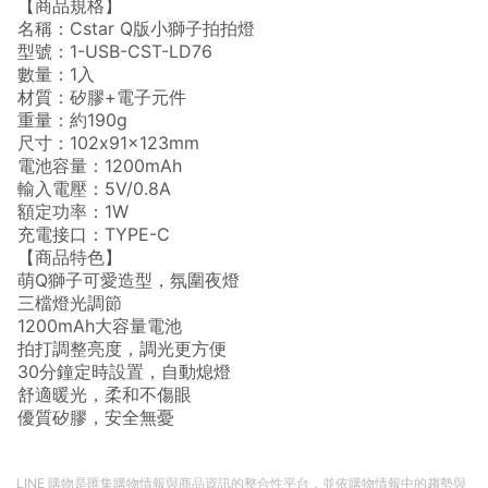
【商品規格】
導購資格。 (3) 使用九乘九APP下單，將無法獲得點數回饋。
名稱：Cstar Q版小獅子拍拍燈
型號：1-USB-CST-LD76
數量：1入
材質：矽膠+電子元件
重量：約190g
尺寸：102x91x123mm
電池容量：1200mAh
輸入電壓：5V/0.8A
額定功率：1W
充電接口：TYPE-C
【商品特色】
萌Q獅子可愛造型，氛圍夜燈
三檔燈光調節
1200mAh大容量電池
拍打調整亮度，調光更方便
30分鐘定時設置，自動熄燈
舒適暖光，柔和不傷眼
優質矽膠，安全無憂
LINE 購物是匯集購物情報與商品資訊的整合性平台，並依購物情報中的趨勢與