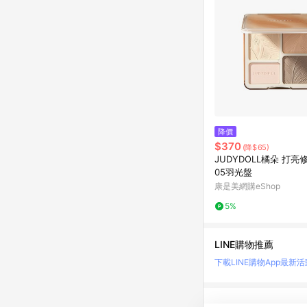
降價
$370
(降$65)
JUDYDOLL橘朵 打
05羽光盤
康是美網購eShop
5%
LINE購物推薦
下載LINE購物App
最新活