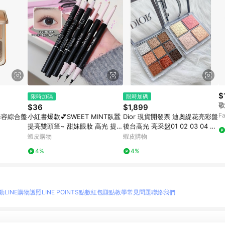
$
限時加碼
限時加碼
歌
$36
$1,899
Fa
亮修容綜合盤
小紅書爆款💕SWEET MINT臥蠶
Dior 現貨開發票 迪奧緹花亮彩盤
提亮雙頭筆~ 甜妹眼妝 高光 提亮
後台高光 亮采盤01 02 03 04 DI
兩用眼線筆 勾勒下至陰影 臥蠶筆
OR專業後台眼影盤001
蝦皮購物
蝦皮購物
高光 眼線筆
4%
4%
動
LINE購物護照
LINE POINTS點數紅包
賺點教學
常見問題
聯絡我們