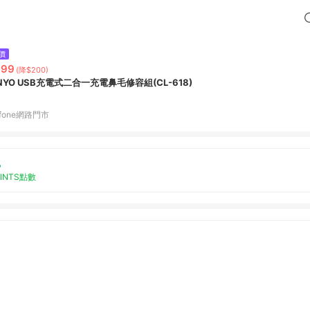
價
399
(降$200)
INYO USB充電式二合一充電鼻毛修容組(CL-618)
fone網路門市
%
OINTS點數