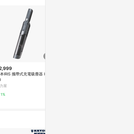
2,999
降價
降價
本IRIS 攜帶式充電吸塵器 IC-H
$793
$829
(降$16)
(降$17)
0
bareMinerals Mineralist Lastin
Urban Decay
力屋
g Eyeliner 0.35g Aquamarine
terproof Penc
5g/0.4ml Bla
Escentual
Escentual
1%
0.5%
0.5%