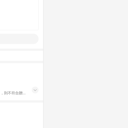
buy/)，則不符合贈點
，不符合贈點回饋
P結帳，不符合贈
30天前後發送；
one購物商品資訊