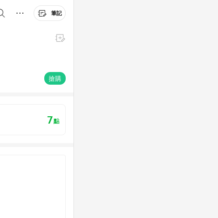
筆記
搶購
7
點