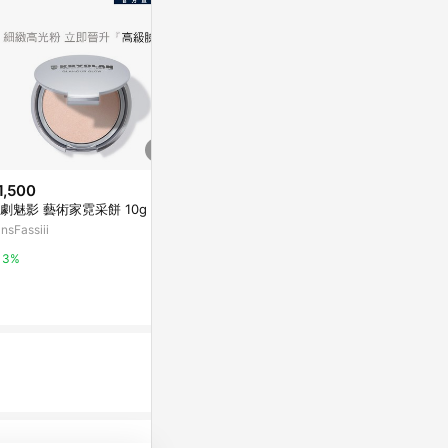
1,500
降價
降價
劇魅影 藝術家霓采餅 10g
$370
$845
(降$65)
(降$150
nsFassiii
I’M MEME我愛小臉修容打亮棒3.
hince 臻綵
3g - 顏色任選
1. Light 輕
3%
寶雅線上買
新光三越skm on
0.5%
1%