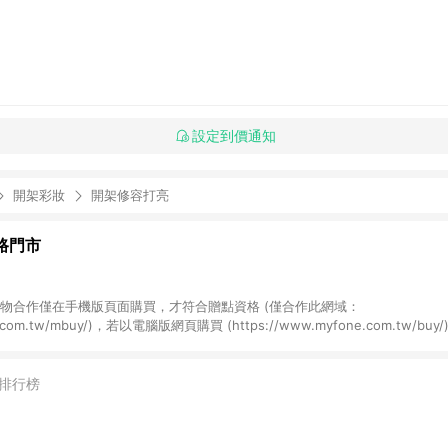
設定到價通知
開架彩妝
開架修容打亮
網路門市
NE購物合作僅在手機版頁面購買，才符合贈點資格 (僅合作此網域：
ne.com.tw/mbuy/)，若以電腦版網頁購買 (https://www.myfone.com.tw/
fone購物電腦版或APP版的購物車丟入商品，再走LINE購物流程至手機版結帳
one購物電腦版或APP版的購物車丟入商品，再走LINE購物流程至LINE購物AP
LINE購物前往並在同一瀏覽器於24小時內結帳才享有回饋，點數將於廠商出貨後
排行榜
商品規格、顏色、價位、贈品如與myfone購物商品資訊頁及購物車不符，以myf
6) 線上電信申辦訂單不包括在回饋範圍內。