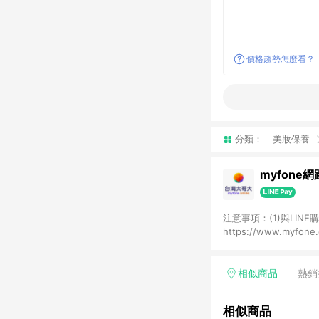
價格趨勢怎麼看？
分類：
美妝保養
myfone
注意事項：(1)與LI
https://www.myfo
資格；(2)用戶從my
資格；(3)用戶從myf
點回饋資格(4)需透過
相似商品
熱銷
(5)LINE購物站上之
頁及購物車標示為準。(
相似商品