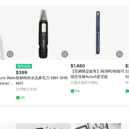
$1,480
$
限時加碼
【官網限定販售】BEBIRD智能可
日
$399
視挖耳棒Note5星空藍
5
ure Wate
歌林時尚水洗鼻毛刀 KBH-SHB
日藥本舖官方網站
特
liner 0.
M01
台灣樂天市場
3%
5%