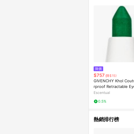
降價
$757
(降$15)
GIVENCHY Khol Cout
rproof Retractable Eye
3g 05 - Jade
Escentual
0.5%
熱銷排行榜