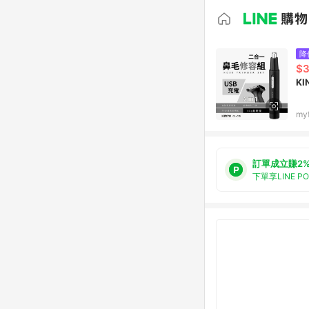
降
$
K
my
訂單成立賺2
下單享LINE P