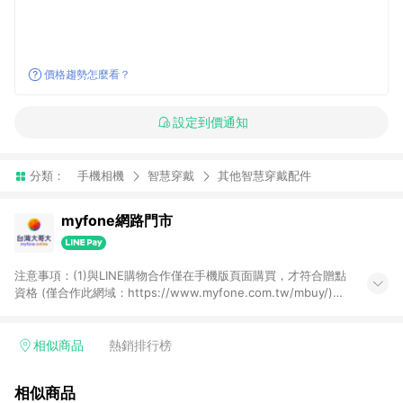
價格趨勢怎麼看？
設定到價通知
分類：
手機相機
智慧穿戴
其他智慧穿戴配件
myfone網路門市
注意事項：(1)與LINE購物合作僅在手機版頁面購買，才符合贈點
資格 (僅合作此網域：https://www.myfone.com.tw/mbuy/)，
若以電腦版網頁購買 (https://www.myfone.com.tw/buy/)，則
不符合贈點資格；(2)用戶從myfone購物電腦版或APP版的購物
車丟入商品，再走LINE購物流程至手機版結帳，不符合贈點回饋
相似商品
熱銷排行榜
資格；(3)用戶從myfone購物電腦版或APP版的購物車丟入商
品，再走LINE購物流程至LINE購物APP結帳，不符合贈點回饋資
相似商品
格(4)需透過LINE購物前往並在同一瀏覽器於24小時內結帳才享有