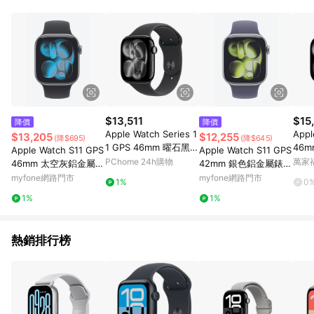
回饋，點數將於廠商出貨後30天前後發送；(5)LINE購物站上之商
品規格、顏色、價位、贈品如與myfone購物商品資訊頁及購物車
不符，以myfone購物商品資訊頁及購物車標示為準。(6) 線上電
信申辦訂單不包括在回饋範圍內。
$13,511
$15
降價
降價
Apple Watch Series 1
Appl
$13,205
$12,255
(降$695)
(降$645)
1 GPS 46mm 曜石黑色
46
Apple Watch S11 GPS
Apple Watch S11 GPS
鋁金屬 錶殼搭配 黑色
錶殼
PChome 24h購物
萬家
46mm 太空灰鋁金屬錶
42mm 銀色鋁金屬錶殼
運動錶帶
M/L
殼配黑色錶帶-S/M(ME
配霧紫色錶帶-M/L(ME
myfone網路門市
myfone網路門市
1%
0
用 (
V04TA/A)
U74TA/A)
1%
1%
熱銷排行榜