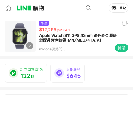
筆記
降價
$12,255
(降$645)
Apple Watch S11 GPS 42mm 銀色鋁金屬錶
殼配霧紫色錶帶-M/L(MEU74TA/A)
搶購
myfone網路門市
訂單成立賺1%
近期最省
122
$645
點