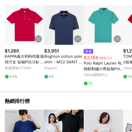
$1,280
$3,951
$1,
降價
KAPPA義大利時尚吸濕
Brighton cotton polo
TOM
$3,188
(降$311)
排汗女 短袖POLO衫 桃
shirt - MC2 SAINT BA
o短袖
Polo Ralph Lauren RL
紅 322B6HWXLF
RTH - gender_Man
東森購物 ETMall
Nugnes
Yah
熱銷刺繡小馬短袖Polo
衫-湖水綠色(CUSTOM
Yahoo購物中心
0.5%
4%
1
SLIM FIT)
1%
熱銷排行榜