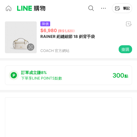
筆記
降價
$6,980
(降$5,820)
RAINER 絎縫細節 18 斜背手袋
搶購
COACH 官方網站
訂單成立賺8%
300
點
下單享LINE POINTS點數