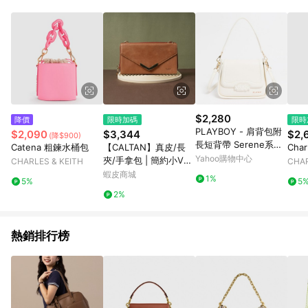
$2,280
降價
限時加碼
限時
PLAYBOY - 肩背包附
$2,090
$3,344
$2,
(降$900)
長短背帶 Serene系列
Catena 粗鍊水桶包
【CALTAN】真皮/長
Cha
- 米白色
Yahoo購物中心
夾/手拿包 | 簡約小V長
CHARLES & KEITH
CHAR
夾手機兩用包-2229_兩
蝦皮商城
1%
5%
5
色
2%
熱銷排行榜