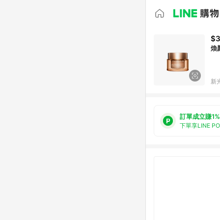
$3
煥
新光
訂單成立賺1%
下單享LINE P