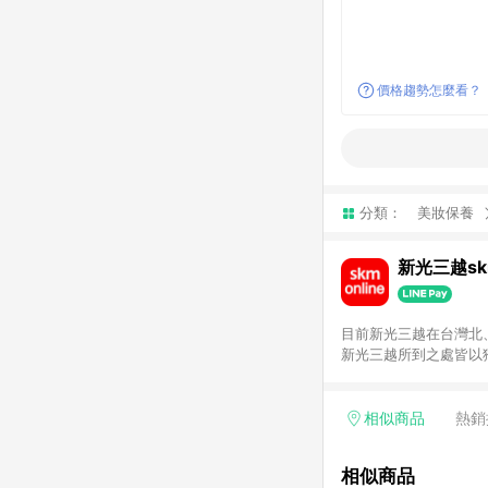
價格趨勢怎麼看？
分類：
美妝保養
新光三越skm
目前新光三越在台灣北、
新光三越所到之處皆以
持真心誠意的經營理念
單，不符合導購資格。
相似商品
熱銷
相似商品