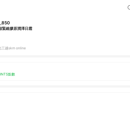
,850
顏緊緻膠原潤澤日霜
三越skm online
OINTS點數