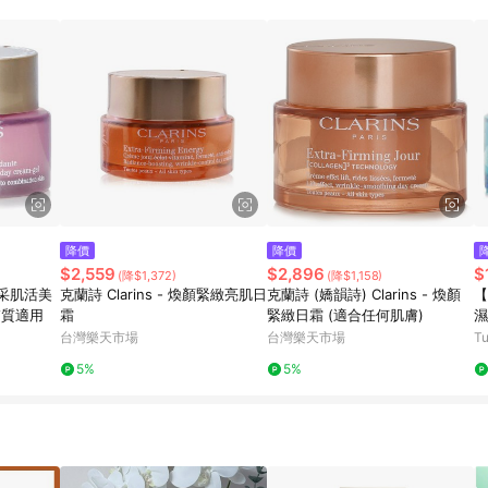
降價
降價
$2,559
$2,896
$
(降$1,372)
(降$1,158)
漾采肌活美
克蘭詩 Clarins - 煥顏緊緻亮肌日
克蘭詩 (嬌韻詩) Clarins - 煥顏
【
膚質適用
霜
緊緻日霜 (適合任何肌膚)
濕
台灣樂天市場
台灣樂天市場
T
5%
5%