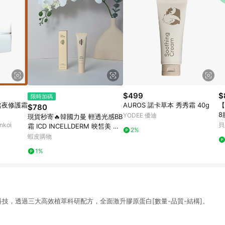
$499
$
限時加碼
熬夜修護霜
AUROS 諾卡草本 秀秀霜 40g
【
$780
8
YODEE 優迪
現貨秒寄🔥韓國力曼 輕透光感BB
koi
貝
霜 ICD INCELLDERM 映皙美 官
2%
方公司貨✨Riman 力曼
蝦皮購物
1%
原]科技，透過三大高效植萃科研配方，全面激升膠原蛋白[數量-品質-結構]。