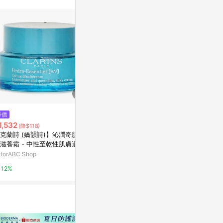
降價
降價
降價
1,532
$3,030
$2,896
(降$118)
(降$370)
(降$1
克蘭詩 (嬌韻詩)】沁潤奇肌保
【克蘭詩 (嬌韻詩)】煥顏緊緻晚
克蘭詩 (嬌韻詩) 
滋養霜 - 中性至乾性肌膚適用
霜(適合乾性肌膚)
緊緻日霜SPF 
utorABC Shop
TutorABC Shop
台灣樂天市場
12%
12%
5%