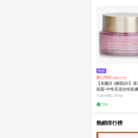
降價
$1,700
(降$329)
【克蘭詩 (嬌韻詩)】
肌霜-中性至混合性肌
TutorABC Shop
12%
熱銷排行榜