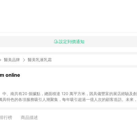
設定到價通知
醫美品牌
醫美乳液乳霜
 online
中、南共有20 個據點，總面積達 120 萬平方米，因具備豐富的展店經驗及
獨具特色的各項服務吸引人潮聚集，每年吸引超過一億人次的顧客造訪。未來
不斷向前邁進，並善盡企業社會責任，為人們帶來更愉悅美好的生活體驗。 若透
排行榜
商品描述