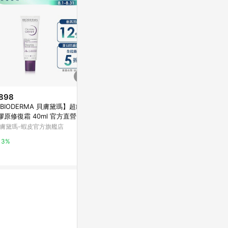
898
限時加碼
歷史低價
BIODERMA 貝膚黛瑪】超級2
$6,900
$630
(降$69)
膠原修復霜 40ml 官方直營
【Elizabeth Arden 伊麗莎白雅
澳洲G&M M
膚黛瑪-蝦皮官方旗艦店
頓】 21天霜 75ml 3入組
霜含維他命E (
萬家福線上購物
東森購物 ETMa
3%
3%
0.5%