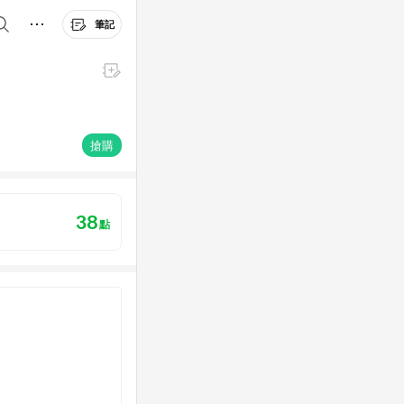
筆記
搶購
38
點