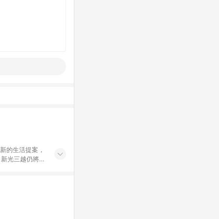
創新的生活提案，
，新光三越仍將秉
過商家App下