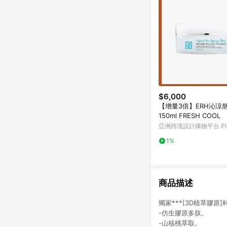
$6,000
【增量3倍】ERH沁涼
150ml FRESH COOL
亞洲跨境設計購物平台 Pin
1%
商品描述
獨家***[3D植萃膠
-仿生膠原多肽。
-山核桃萃取。