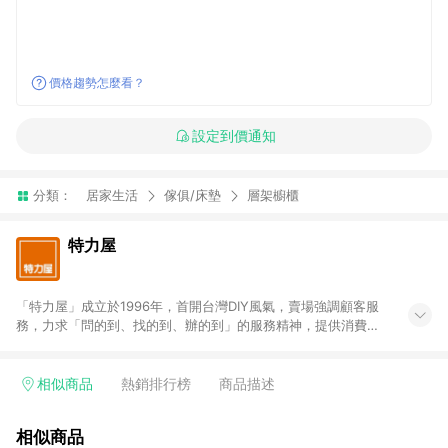
價格趨勢怎麼看？
設定到價通知
分類：
居家生活
傢俱/床墊
層架櫥櫃
特力屋
「特力屋」成立於1996年，首開台灣DIY風氣，賣場強調顧客服
務，力求「問的到、找的到、辦的到」的服務精神，提供消費者
全方位居家解決方案。賣場商品區均安排專屬人員，提供消費者
詢問專業建議；商品方面，提供超過3萬多種豐富品項，讓每位顧
客找到居家修繕、佈置或裝潢時所需；另外，在各家分店內規劃
相似商品
熱銷排行榜
商品描述
「居家裝修中心」，依顧客需求量身打造，為消費者辦理客製化
居家專案工程。 「特力屋」針對商品、陳列、服務、系統、流程
相似商品
等各方面進行整合，提升服務質感，期望每一位來店顧客，能輕