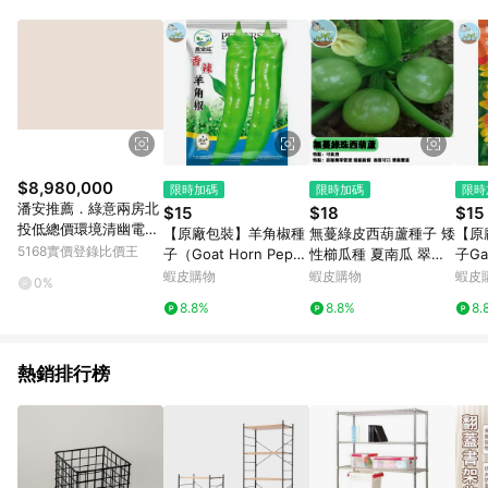
鬆挑選到商品(Simple to choose)、在最短的時間內完成訂購或
結帳流程(Easy to buy)、每次到「特力屋」購物都能得到新的啟
發與靈感(Exciting experience)，同時持續提供消費者居家修繕
最佳解決方案，以創造優質居家環境為首要目標，成為消費者打
造幸福家園時的優先選擇。
$8,980,000
限時加碼
限時加碼
限時
潘安推薦．綠意兩房北
$15
$18
$15
投低總價環境清幽電梯
【原廠包裝】羊角椒種
無蔓綠皮西葫蘆種子 矮
【原
美宅｜台北市北投區溫
5168實價登錄比價王
子（Goat Horn Pepp
性櫛瓜種 夏南瓜 翠玉
子Gai
泉路
er） 香辣夠味 肉厚果
瓜 家庭菜園 陽台盆栽
澎湖
蝦皮購物
蝦皮購物
蝦皮
0%
長 家庭必種辣椒 陽台
易栽種 豐收快 自種無
四季
8.8%
8.8%
8.
盆栽 產量高 耐熱好種
農藥 新鮮採種 適合台
被盆
灣氣候
熱銷排行榜