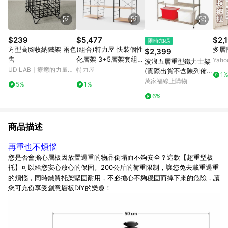
$239
$5,477
$2,
限時加碼
方型高腳收納鐵架 兩色
(組合)特力屋 快裝個性
多層
$2,399
售
化層架 3+5層架套組
Yah
波浪五層重型鐵力士架
含延伸層板1片 191x4
UD LAB｜療癒的力量，
特力屋
(實際出貨不含陳列佈
1
4.5x163cm 書架 收納
來自每一個生活小細節
置物)
萬家福線上購物
5%
1%
架 置物架
6%
商品描述
再重也不煩惱
您是否會擔心層板因放置過重的物品倒塌而不夠安全？這款【超重型板
托】可以給您安心放心的保固。200公斤的荷重限制，讓您免去載重過重
的煩惱，同時鐵質托架堅固耐用，不必擔心不夠穩固而掉下來的危險，讓
您可充份享受創意層板DIY的樂趣！