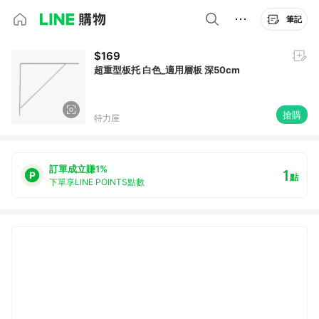
筆記
$169
超重型板托 白色_適用層板 深50cm
搶購
特力屋
訂單成立賺1%
1
點
下單享LINE POINTS點數