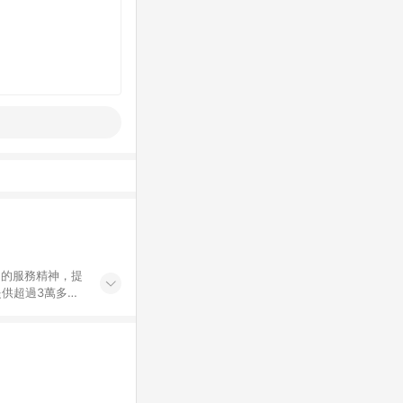
」的服務精神，提
供超過3萬多種
」，依顧客需求量
訂購或結帳流程
持續提供消費者居家修