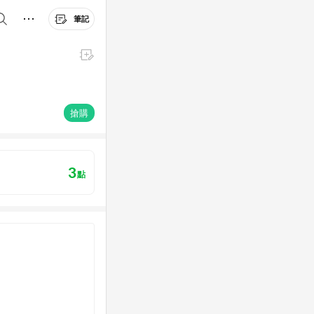
筆記
搶購
3
點