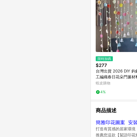
限時加碼
$277
台灣出貨 2026 DIY 
工編織春日花朵門簾材
編織鉤針毛線門簾春日
蝦皮購物
材
4%
商品描述
簡雅印花圖案 安裝
打造有質感的居家環境
推薦您這款【絜語印花短