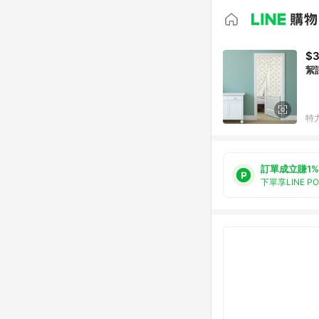
$
絜
特
訂單成立賺1%
下單享LINE P