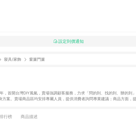
設定到價通知
寢具/家飾
窗簾門簾
6年，首開台灣DIY風氣，賣場強調顧客服務，力求「問的到、找的到、辦的到
決方案。賣場商品區均安排專屬人員，提供消費者詢問專業建議；商品方面，提
找到居家修繕、佈置或裝潢時所需；另外，在各家分店內規劃「居家裝修中心
針對商品、陳列、服務、系統、流程等各方面進行整合，提
店顧客，能輕鬆挑選到商品(Simple to choose)、在最短的時間內完成
排行榜
商品描述
、每次到「特力屋」購物都能得到新的啟發與靈感(Exciting experience)，同時
造優質居家環境為首要目標，成為消費者打造幸福家園時的優先選擇。