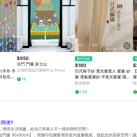
$950
限時加碼
法鬥 門簾 富士山
$180
$
亞洲跨境設計購物平台 Pinkoi
鈎針手作 手
日式格子紗 透光微透人 窗簾 紗
【
料包毛線
簾 透氣窗簾紗 半遮光窗簾 陽台
窗
1%
小花鈴蘭
窗戶落地窗簾 窗簾紗 窗紗 隱私
簾
蝦皮購物
蝦
隔簾 窗紗簾 窗簾布
簾
7.2%
簡便!!
，增添生活情趣，給自己和家人不一樣的個性空間！
門簾 90x90cm】，簡雅印花圖案增添室內溫馨氣氛，妝點您的居家空間！