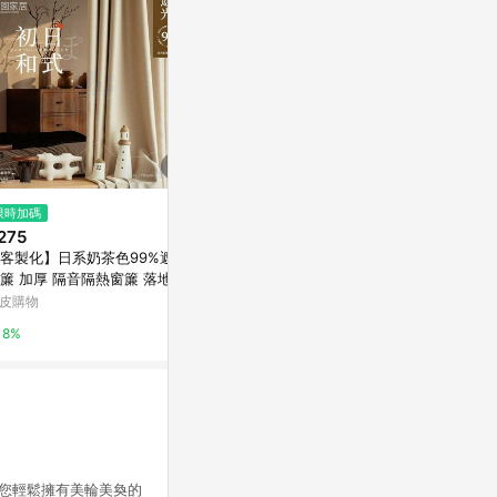
$799
限時加碼
降價
SNOOPY史努比 長 門簾 裝飾性
275
$1,787
(降$4
掛布
客製化】日系奶茶色99%遮光
跨境專供現貨
亞洲跨境設計購物平台 Pinkoi
簾 加厚 隔音隔熱窗簾 落地窗
臥室客廳餐廳
 隔間簾 客廳臥室窗簾 棉麻布
布
皮購物
東森購物 ETMa
1%
 遮醜簾 門簾 遮光簾
8%
0.5%
讓您輕鬆擁有美輪美奐的