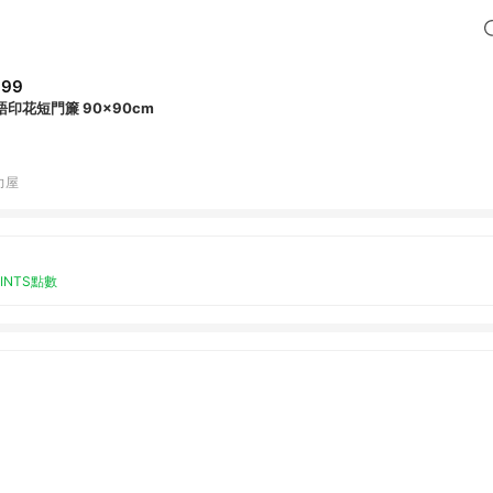
399
語印花短門簾 90x90cm
力屋
OINTS點數