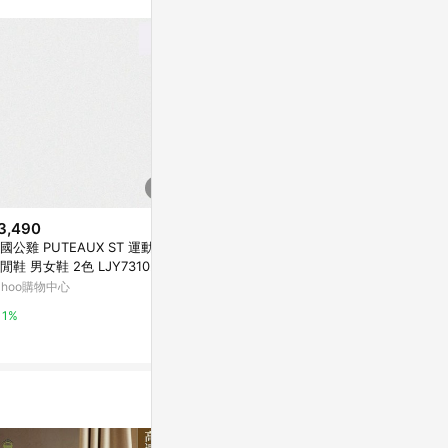
3,490
$246
降價
國公雞 PUTEAUX ST 運動鞋
房思琪的初戀樂園[二手書_良好]
$399
(降$10
閒鞋 男女鞋 2色 LJY73102
Yahoo購物中心
熱氣球印花短門
ahoo購物中心
特力屋
0%
1%
1%