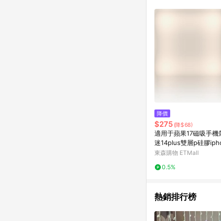
降價
$275
(降$68)
適用于蘋果17磁吸手機殼
迷14plus雙層p硅膠ipho
omax軍旅保護套戰術
東森購物 ETMall
用磨軍事風magsafe
0.5%
熱銷排行榜