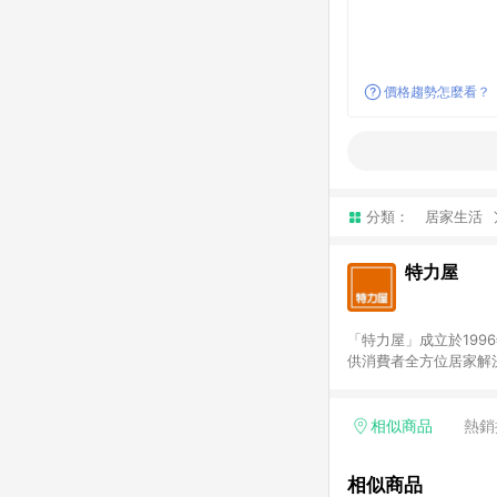
價格趨勢怎麼看？
分類：
居家生活
特力屋
「特力屋」成立於199
供消費者全方位居家解
豐富品項，讓每位顧客
身打造，為消費者辦理客製化居家專案工程。 「特力屋」
升服務質感，期望每一位來
相似商品
熱銷
(Easy to buy)
繕最佳解決方案，以創
相似商品