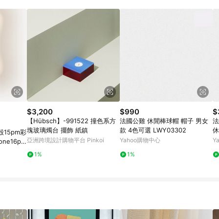
$3,200
$990
$
【Hübsch】-991522 撞色系方
法國公雞 休閒棒球帽 帽子 男女
法
塊玻璃燭台 擺飾 紙鎮
款 4色可選 LWY03302
休
15pm彩
亞洲跨境設計購物平台 Pinkoi
Yahoo購物中心
Y
ne16pr
防摔高級耐
1%
1%