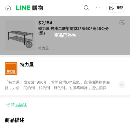
筆記
$2,154
特力屋 烤漆二層架寬122*深60*高45公分
(黑)
商品已停售
特力屋
特力屋
「特力屋」成立於1996年，首開台灣DIY風氣，賣場強調顧客服
務，力求「問的到、找的到、辦的到」的服務精神，提供消費者
全方位居家解決方案。賣場商品區均安排專屬人員，提供消費者
詢問專業建議；商品方面，提供超過3萬多種豐富品項，讓每位顧
客找到居家修繕、佈置或裝潢時所需；另外，在各家分店內規劃
商品描述
「居家裝修中心」，依顧客需求量身打造，為消費者辦理客製化
居家專案工程。 「特力屋」針對商品、陳列、服務、系統、流程
商品描述
等各方面進行整合，提升服務質感，期望每一位來店顧客，能輕
鬆挑選到商品(Simple to choose)、在最短的時間內完成訂購或