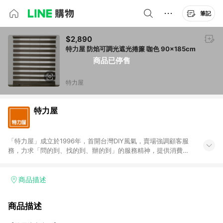
筆記
$2,890
特力屋 防焰可調光遮光捲簾 咖色 90x185cm
商品已停售
特力屋
特力屋
「特力屋」成立於1996年，首開台灣DIY風氣，賣場強調顧客服
務，力求「問的到、找的到、辦的到」的服務精神，提供消費者
全方位居家解決方案。賣場商品區均安排專屬人員，提供消費者
詢問專業建議；商品方面，提供超過3萬多種豐富品項，讓每位顧
客找到居家修繕、佈置或裝潢時所需；另外，在各家分店內規劃
商品描述
「居家裝修中心」，依顧客需求量身打造，為消費者辦理客製化
居家專案工程。 「特力屋」針對商品、陳列、服務、系統、流程
商品描述
等各方面進行整合，提升服務質感，期望每一位來店顧客，能輕
鬆挑選到商品(Simple to choose)、在最短的時間內完成訂購或