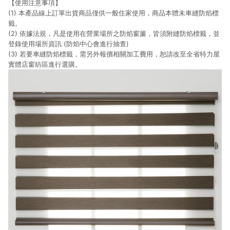
【使用注意事項】
結帳流程(Easy to buy)、每次到「特力屋」購物都能得到新的啟
發與靈感(Exciting experience)，同時持續提供消費者居家修繕
(1) 本產品線上訂單出貨商品僅供一般住家使用，商品本體未車縫防焰標
最佳解決方案，以創造優質居家環境為首要目標，成為消費者打
籤。
造幸福家園時的優先選擇。
(2) 依據法規，凡是使用在營業場所之防焰窗簾，皆須附縫防焰標籤，並
登錄使用場所資訊 (防焰中心會進行抽查)
(3) 若要車縫防焰標籤，需另外報價相關加工費用，恕請改至全省特力屋
實體店窗紡區進行選購。