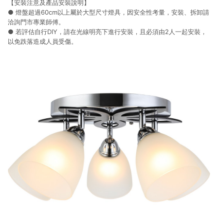
【安裝注意及產品安裝說明】
結帳流程(Easy to buy)、每次到「特力屋」購物都能得到新的啟
發與靈感(Exciting experience)，同時持續提供消費者居家修繕
● 燈盤超過60cm以上屬於大型尺寸燈具，因安全性考量，安裝、拆卸請
最佳解決方案，以創造優質居家環境為首要目標，成為消費者打
洽詢門市專業師傅。
造幸福家園時的優先選擇。
● 若評估自行DIY，請在光線明亮下進行安裝，且必須由2人一起安裝，
以免跌落造成人員受傷。