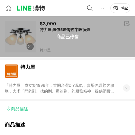
筆記
$3,990
特力屋 羅依5燈聲控半吸頂燈
商品已停售
特力屋
特力屋
「特力屋」成立於1996年，首開台灣DIY風氣，賣場強調顧客服
務，力求「問的到、找的到、辦的到」的服務精神，提供消費者
全方位居家解決方案。賣場商品區均安排專屬人員，提供消費者
詢問專業建議；商品方面，提供超過3萬多種豐富品項，讓每位顧
客找到居家修繕、佈置或裝潢時所需；另外，在各家分店內規劃
商品描述
「居家裝修中心」，依顧客需求量身打造，為消費者辦理客製化
居家專案工程。 「特力屋」針對商品、陳列、服務、系統、流程
商品描述
等各方面進行整合，提升服務質感，期望每一位來店顧客，能輕
鬆挑選到商品(Simple to choose)、在最短的時間內完成訂購或