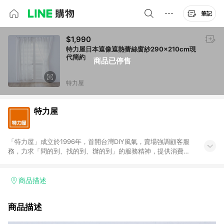
筆記
$1,990
特力屋日本遮像遮熱蕾絲窗紗290x210cm現
代簡約
商品已停售
特力屋
特力屋
「特力屋」成立於1996年，首開台灣DIY風氣，賣場強調顧客服
務，力求「問的到、找的到、辦的到」的服務精神，提供消費者
全方位居家解決方案。賣場商品區均安排專屬人員，提供消費者
詢問專業建議；商品方面，提供超過3萬多種豐富品項，讓每位顧
客找到居家修繕、佈置或裝潢時所需；另外，在各家分店內規劃
商品描述
「居家裝修中心」，依顧客需求量身打造，為消費者辦理客製化
居家專案工程。 「特力屋」針對商品、陳列、服務、系統、流程
商品描述
等各方面進行整合，提升服務質感，期望每一位來店顧客，能輕
鬆挑選到商品(Simple to choose)、在最短的時間內完成訂購或