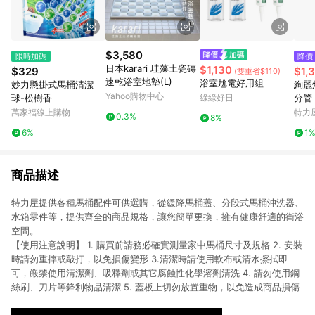
$3,580
限時加碼
降價
日本karari 珪藻土瓷磚
$1,130
$329
$1,
(雙重省$110)
速乾浴室地墊(L)
浴室尬電好用組
妙力懸掛式馬桶清潔
絢麗
Yahoo購物中心
球-松樹香
綠綠好日
分管
萬家福線上購物
特力
0.3%
8%
6%
1
商品描述
特力屋提供各種馬桶配件可供選購，從緩降馬桶蓋、分段式馬桶沖洗器、
水箱零件等，提供齊全的商品規格，讓您簡單更換，擁有健康舒適的衛浴
空間。
【使用注意說明】
1. 購買前請務必確實測量家中馬桶尺寸及規格 2. 安裝
時請勿重摔或敲打，以免損傷變形 3.清潔時請使用軟布或清水擦拭即
可，嚴禁使用清潔劑、吸釋劑或其它腐蝕性化學溶劑清洗 4. 請勿使用鋼
絲刷、刀片等鋒利物品清潔 5. 蓋板上切勿放置重物，以免造成商品損傷