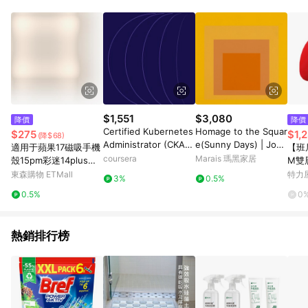
鬆挑選到商品(Simple to choose)、在最短的時間內完成訂購或
結帳流程(Easy to buy)、每次到「特力屋」購物都能得到新的啟
發與靈感(Exciting experience)，同時持續提供消費者居家修繕
最佳解決方案，以創造優質居家環境為首要目標，成為消費者打
造幸福家園時的優先選擇。
$1,551
$3,080
降價
降價
Certified Kubernetes
Homage to the Squar
$275
$1,
(降$68)
Administrator (CKA):
e(Sunny Days) | Jose
適用于蘋果17磁吸手機
【班尼
Unit 3
f Albers - 銀色鋁框-中
coursera
Marais 瑪黑家居
殼15pm彩迷14plus雙
M雙
尺寸
層p硅膠iphone16pro
懶骨
東森購物 ETMall
特力
3%
0.5%
max軍旅保護套戰術防
0.5%
0
摔高級耐用磨軍事風m
agsafe
熱銷排行榜