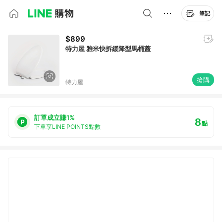
筆記
$899
特力屋 雅米快拆緩降型馬桶蓋
搶購
特力屋
訂單成立賺1%
8
點
下單享LINE POINTS點數