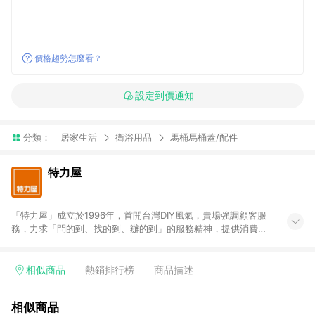
價格趨勢怎麼看？
設定到價通知
分類：
居家生活
衛浴用品
馬桶馬桶蓋/配件
特力屋
「特力屋」成立於1996年，首開台灣DIY風氣，賣場強調顧客服
務，力求「問的到、找的到、辦的到」的服務精神，提供消費者
全方位居家解決方案。賣場商品區均安排專屬人員，提供消費者
詢問專業建議；商品方面，提供超過3萬多種豐富品項，讓每位顧
客找到居家修繕、佈置或裝潢時所需；另外，在各家分店內規劃
相似商品
熱銷排行榜
商品描述
「居家裝修中心」，依顧客需求量身打造，為消費者辦理客製化
居家專案工程。 「特力屋」針對商品、陳列、服務、系統、流程
相似商品
等各方面進行整合，提升服務質感，期望每一位來店顧客，能輕