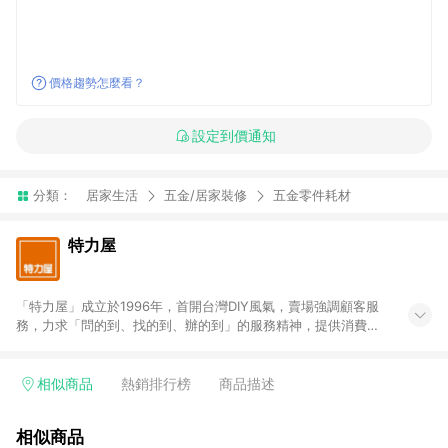
價格趨勢怎麼看？
設定到價通知
分類：
居家生活
五金/居家裝修
五金零件耗材
特力屋
「特力屋」成立於1996年，首開台灣DIY風氣，賣場強調顧客服
務，力求「問的到、找的到、辦的到」的服務精神，提供消費者
全方位居家解決方案。賣場商品區均安排專屬人員，提供消費者
詢問專業建議；商品方面，提供超過3萬多種豐富品項，讓每位顧
客找到居家修繕、佈置或裝潢時所需；另外，在各家分店內規劃
相似商品
熱銷排行榜
商品描述
「居家裝修中心」，依顧客需求量身打造，為消費者辦理客製化
居家專案工程。 「特力屋」針對商品、陳列、服務、系統、流程
相似商品
等各方面進行整合，提升服務質感，期望每一位來店顧客，能輕