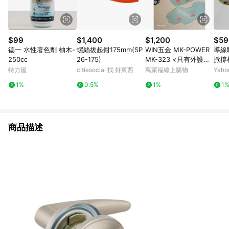
$99
$1,400
$1,200
$59
德一 水性著色劑 柚木-
螺絲拔起鉗175mm(SP
WIN五金 MK-POWER
導線
250cc
26-175)
MK-323 <只有外護片
掀撐
+內(一次五組)> 液晶
桿/
特力屋
citiesocial 找 好東西
萬家福線上購物
Yah
電銲面罩 焊接防護鏡
1%
0.5%
1%
1
電焊安全眼鏡 焊接眼鏡
焊接護目鏡 電銲眼鏡
商品描述