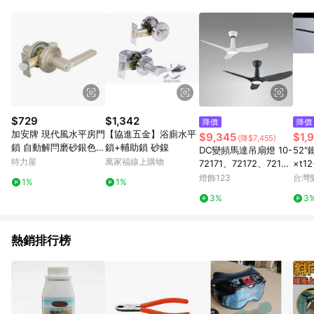
鬆挑選到商品(Simple to choose)、在最短的時間內完成訂購或
結帳流程(Easy to buy)、每次到「特力屋」購物都能得到新的啟
發與靈感(Exciting experience)，同時持續提供消費者居家修繕
最佳解決方案，以創造優質居家環境為首要目標，成為消費者打
造幸福家園時的優先選擇。
$729
$1,342
降價
降價
加安牌 現代風水平房門
【協進五金】浴廁水平
$9,345
$1,
(降$7,455)
鎖 自動解閂磨砂銀色 T
鎖+輔助鎖 砂鎳
DC變頻馬達吊扇燈 10-
52"
LP3X207
特力屋
萬家福線上購物
72171、72172、7217
×t12
3、72174
燈飾123
台灣
1%
1%
3%
3
熱銷排行榜