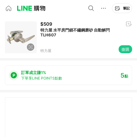
筆記
$509
特力屋 水平房門鎖不鏽鋼磨砂 自動解閂
TLH607
搶購
特力屋
訂單成立賺1%
5
點
下單享LINE POINTS點數