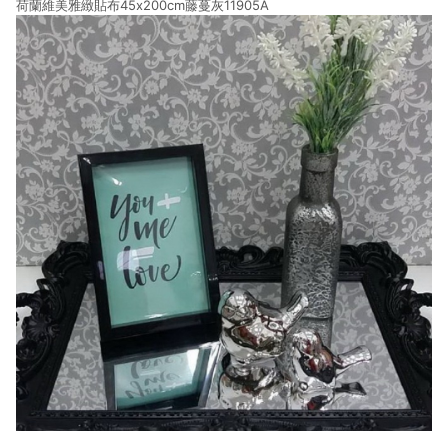
荷蘭維美雅緻貼布45x200cm藤蔓灰11905A
結帳流程(Easy to buy)、每次到「特力屋」購物都能得到新的啟
發與靈感(Exciting experience)，同時持續提供消費者居家修繕
最佳解決方案，以創造優質居家環境為首要目標，成為消費者打
造幸福家園時的優先選擇。