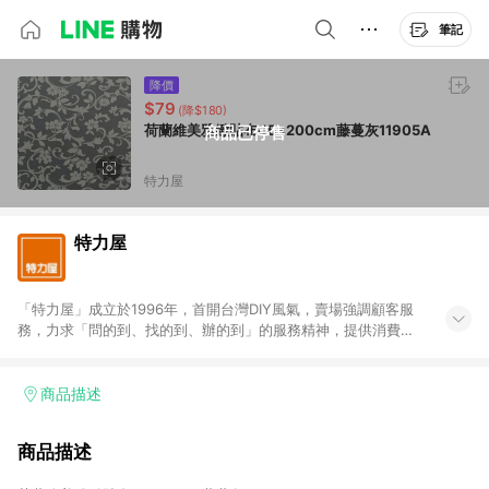
筆記
降價
$79
(降$180)
荷蘭維美雅緻貼布45x200cm藤蔓灰11905A
商品已停售
特力屋
特力屋
「特力屋」成立於1996年，首開台灣DIY風氣，賣場強調顧客服
務，力求「問的到、找的到、辦的到」的服務精神，提供消費者
全方位居家解決方案。賣場商品區均安排專屬人員，提供消費者
詢問專業建議；商品方面，提供超過3萬多種豐富品項，讓每位顧
客找到居家修繕、佈置或裝潢時所需；另外，在各家分店內規劃
商品描述
「居家裝修中心」，依顧客需求量身打造，為消費者辦理客製化
居家專案工程。 「特力屋」針對商品、陳列、服務、系統、流程
商品描述
等各方面進行整合，提升服務質感，期望每一位來店顧客，能輕
鬆挑選到商品(Simple to choose)、在最短的時間內完成訂購或