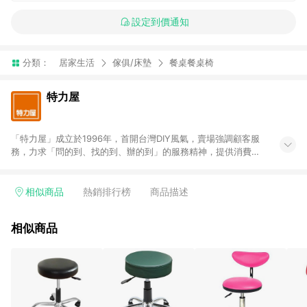
設定到價通知
分類：
居家生活
傢俱/床墊
餐桌餐桌椅
特力屋
「特力屋」成立於1996年，首開台灣DIY風氣，賣場強調顧客服
務，力求「問的到、找的到、辦的到」的服務精神，提供消費者
全方位居家解決方案。賣場商品區均安排專屬人員，提供消費者
詢問專業建議；商品方面，提供超過3萬多種豐富品項，讓每位顧
客找到居家修繕、佈置或裝潢時所需；另外，在各家分店內規劃
相似商品
熱銷排行榜
商品描述
「居家裝修中心」，依顧客需求量身打造，為消費者辦理客製化
居家專案工程。 「特力屋」針對商品、陳列、服務、系統、流程
相似商品
等各方面進行整合，提升服務質感，期望每一位來店顧客，能輕
鬆挑選到商品(Simple to choose)、在最短的時間內完成訂購或
結帳流程(Easy to buy)、每次到「特力屋」購物都能得到新的啟
發與靈感(Exciting experience)，同時持續提供消費者居家修繕
最佳解決方案，以創造優質居家環境為首要目標，成為消費者打
造幸福家園時的優先選擇。