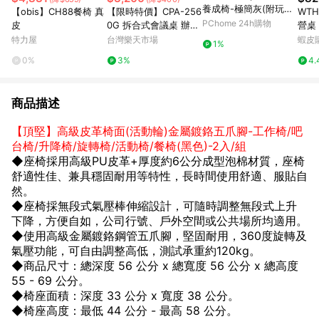
養成椅-極簡灰(附玩樂
【obis】CH88餐椅 真
【限時特價】CPA-256
WTH
盤)
PChome 24h購物
皮
0G 拆合式會議桌 辦公
營桌
用品 辦公家具 辦公桌
折疊
特力屋
台灣樂天市場
蝦皮
1%
摺疊桌 桌子 餐桌 辦公
攜式
0%
3%
4.
室 活動桌 現貨
會議
書
商品描述
【頂堅】高級皮革椅面(活動輪)金屬鍍鉻五爪腳-工作椅/吧
台椅/升降椅/旋轉椅/活動椅/餐椅(黑色)-2入/組
◆座椅採用高級PU皮革+厚度約6公分成型泡棉材質，座椅
舒適性佳、兼具穩固耐用等特性，長時間使用舒適、服貼自
然。
◆座椅採無段式氣壓棒伸縮設計，可隨時調整無段式上升
下降，方便自如，公司行號、戶外空間或公共場所均適用。
◆使用高級金屬鍍鉻鋼管五爪腳，堅固耐用，360度旋轉及
氣壓功能，可自由調整高低，測試承重約120kg。
◆商品尺寸：總深度 56 公分 x 總寬度 56 公分 x 總高度
55 - 69 公分。
◆椅座面積：深度 33 公分 x 寬度 38 公分。
◆椅座高度：最低 44 公分 - 最高 58 公分。