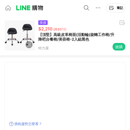
筆記
降價
$2,210
(降$670)
【頂堅】高級皮革椅面(活動輪)旋轉工作椅/升
降吧台餐椅/美容椅-2入組黑色
搶購
特力屋
價格趨勢怎麼看？