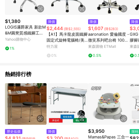
$1,380
降價
降價
降價
LOGIS邏爵家具 新款M
$2,444
$1,607
$3,
(降$2,555)
(降$283)
&M圓凳質感鐵腳工作
【A1】馬卡龍皮面鐵腳
aaronation 愛倫國度 -
GX
椅 美髮椅
Yahoo購物中心
固定式旋轉電腦椅/美
微笑系列吧台椅 100%
膠腳座
容椅(箱裝出貨)2入綠
台灣製造 YD-T01-3-
特力屋
東森購物 ETMall
東森購
1%
色
八色可選
0%
0.5%
0.
熱銷排行榜
$3,950
歷史低價
降價
限時
Mamas&Papas 三合一
$4,831
$3,200
$82
(降$659)
(降$400)