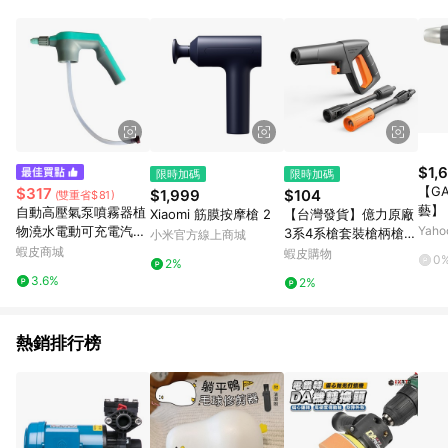
鬆挑選到商品(Simple to choose)、在最短的時間內完成訂購或
結帳流程(Easy to buy)、每次到「特力屋」購物都能得到新的啟
發與靈感(Exciting experience)，同時持續提供消費者居家修繕
最佳解決方案，以創造優質居家環境為首要目標，成為消費者打
造幸福家園時的優先選擇。
$1,
限時加碼
限時加碼
【GA
$317
$1,999
$104
(雙重省$81)
藝】
自動高壓氣泵噴霧器植
Xiaomi 筋膜按摩槍 2
【台灣發貨】億力原廠
830
物澆水電動可充電汽車
Yah
3系4系槍套裝槍柄槍頭
小米官方線上商城
清潔園藝工具灑水器 2
蝦皮商城
長槍杆短槍頭高壓洗車
蝦皮購物
0
2%
026
機清洗機配件
3.6%
2%
熱銷排行榜