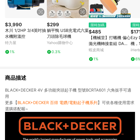
$3,990
$299
限時加碼
限時
木川 1/2HP 3/4英吋抽
躺平鴨 USB充電式六葉
$485
$17
水機附溫控
刀頭除毛球機
【機械堂】打蠟機 偏心
Ezy
特力屋
Yahoo購物中心
拋光機轉接套組 DA機
機，1
電鑽變偏心打蠟機 送專
蝦皮商城
iHerb
1%
0.3%
家袋＋7片棉 輕易去太
1%
6
陽紋 大燈霧黃 還你新
車感動!
商品描述
BLACK+DECKER 4V 多功能夾頭起子機 型號BCRTA601 六角扳手可適
用
【
】
更多
BLACK+DECKER 百得 電鑽/電動起子機系列
可依各種使用需求
選購搭配喔~