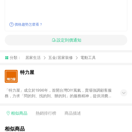
價格趨勢怎麼看？
設定到價通知
分類：
居家生活
五金/居家裝修
電動工具
特力屋
「特力屋」成立於1996年，首開台灣DIY風氣，賣場強調顧客服
務，力求「問的到、找的到、辦的到」的服務精神，提供消費者
全方位居家解決方案。賣場商品區均安排專屬人員，提供消費者
詢問專業建議；商品方面，提供超過3萬多種豐富品項，讓每位顧
客找到居家修繕、佈置或裝潢時所需；另外，在各家分店內規劃
相似商品
熱銷排行榜
商品描述
「居家裝修中心」，依顧客需求量身打造，為消費者辦理客製化
居家專案工程。 「特力屋」針對商品、陳列、服務、系統、流程
相似商品
等各方面進行整合，提升服務質感，期望每一位來店顧客，能輕